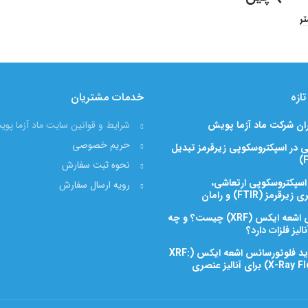
تر
ازه
خدمات مشتریان
ران شرکت ماد آزما پویش
شرایط و قوانین سایت ماد آزما پو
حریم خصوصی
 در اسپکتروسکوپی زیرقرمز تبدیل
نحوه ثبت سفارش
 اسپکتروسکوپی ارتعاشی،
رویه ارسال سفارش
رمز (FTIR) و رامان
فلوئورسانس اشعه ایکس (XRF) چیست؟ و چه
الیز فلزات دارد؟
روشهای جدید فلوئورسانس اشعه ایکس (XRF:
رای آنالیز عنصری