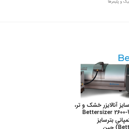
ک و پلیمرها
ایز آنالایزر خشک و تر،
Bettersizer 2600-WD
انی بترسایز