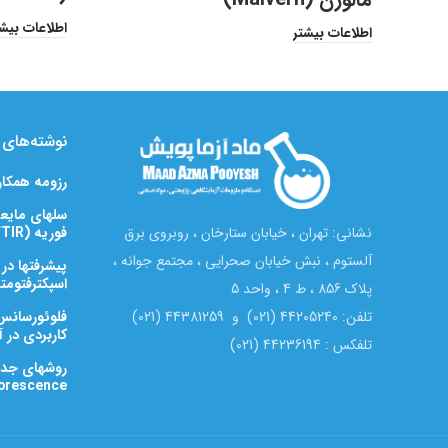
اطلاعات بیش
اطلاعات بیشتر
نوشته‌های ت
رزومه همکا
سلهای مایعی
فوریه (FTIR)
نشانی: تهران ، خیابان ستارخان ، روبروی برق
آلستوم ، نبش خیابان صحرایی ، مجتمع جوانه ،
پیشرفتها در
اسپکترفتومتری زیرق
پلاک 856 ، ط 4 ، واحد 5
تلفن: 44205240 (021) و 44381259 (021)
کاربردی در آن
تلفکس : 44236194 (021)
X-Ray Florescence) ب