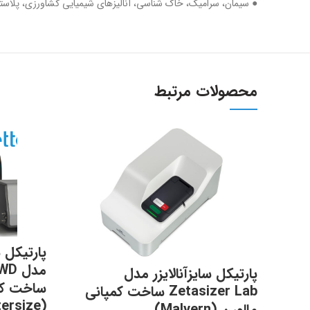
● سیمان، سرامیک، خاک شناسی، آنالیزهای شیمیایی کشاورزی، پلاستی
محصولات مرتبط
پارتیکل س
مدل 
پارتیکل سایزآنالایزر مدل
ساخت کمپ
Zetasizer Lab ساخت کمپانی
(Bettersize) چین
مالورن (Malvern)