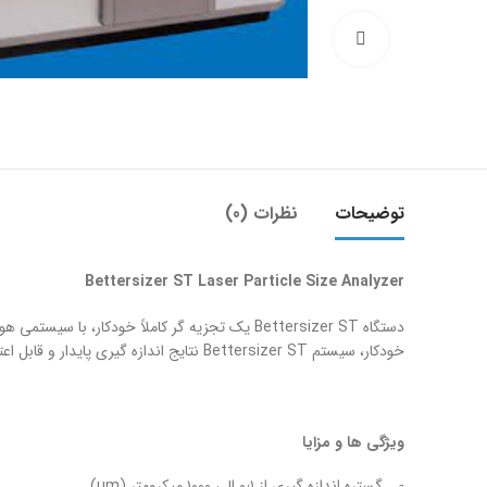
بزرگنمایی تصویر
توضیحات
نظرات (0)
Bettersizer ST Laser Particle Size Analyzer
خودکار، سیستم Bettersizer ST نتایج اندازه گیری پایدار و قابل اعتماد، با حداقل مداخله کاربر را ارائه می دهد. اندازه جمع و جور دستگاه، باعث صرفه جویی در فضای کار لازم در کارخانه ها و آزمایشگاه ها می شود.
ویژگی ها و مزایا
گستره اندازه گیری از ۰٫۱ الی ۱۰۰۰ میکرومتر (µm).