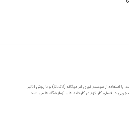
ی
دستگاه Bettersizer ST یک تجزیه گر کاملاً خودکار، با سیستمی هوشمند برای تعیین اندازه ذرات در محلول دارای ذرات پراکنده در حالت تر (wet) است. با استفاده از سیستم نوری لنز دوگانه (DLOS) و با روش آنالیز