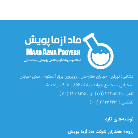
نشانی: تهران ، خیابان ستارخان ، روبروی برق آلستوم ، نبش خیابان
صحرایی ، مجتمع جوانه ، پلاک 856 ، ط 4 ، واحد 5
تلفن: 44205240 (021) و 44381259 (021)
تلفکس : 44236194 (021)
نوشته‌های تازه
رزومه همکاران شرکت ماد آزما پویش