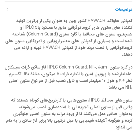
توضیحات
کمپانی هاواک،
HAWACH
کشور چین
به
عنوان یکی از برترین تولید
کنننده های ستون های کروماتوگرافی مایع با عملکرد بالا
HPLC
و
همچنین، ستون های محافظ یا گارد ستون (
Column Guard
)
شناخته
شده است و بسیاری از کمپانی های معتبر اروپایی و آمریکایی ستون های
کروماتوگرافی را تحت برند خود از کمپانی
HAWACH
تهیه و ارائه می
دهند.
در گارد ستون
, 5μm
HPLC Column Guard, NH
فاز ساکن ذرات سیلیکاژل
2
عاملدارشده با پروپیل آمین با اندازه ذرات ۵ میکرون، منافذ ۱۲۰ آنگسترم،
قطر
۴٫۶
و طول ۱۰ میلیمتر است و قابل نصب قبل از هر نوع ستون اصلی
NH
می باشد.
2
ستون‌های محافظ
HPLC
، ستون‌هایی یا کارتریج‌های کوتاه هستند که
وقتی قبل از ستون اصلی تجزیه ای یا آماده‌سازی نصب می‌شوند،
به‌عنوان صافی عمل می‌کنند تا از ورود ذرات به ستون اصلی جلوگیری
کرده و هرگونه آلاینده شیمیایی با میل ترکیبی بالا برای فاز ساکن را به دام
می اندازد.