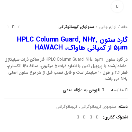
بزرگنمایی تصویر
خانه
لوازم جانبی
ستونهای کروماتوگرافی
گارد ستون HPLC Column Guard, NH2,
5μm از کمپانی هاواک، HAWACH
در گارد ستون
, 5μm
HPLC Column Guard, NH
فاز ساکن ذرات سیلیکاژل
2
عاملدارشده با پروپیل آمین با اندازه ذرات 5 میکرون، منافذ 120 آنگسترم،
قطر
4.6
و طول 10 میلیمتر است و قابل نصب قبل از هر نوع ستون اصلی
NH
می باشد.
2
مقایسه
افزودن به علاقه مندی
دسته:
ستونهای کروماتوگرافی
,
کروماتوگرافی
اشتراک گذاری