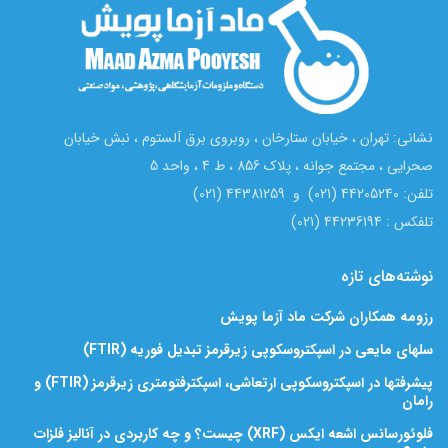
نشانی: تهران ، خیابان ستارخان ، روبروی برق آلستوم ، نبش خیابان
صحرایی ، مجتمع جوانه ، پلاک 856 ، ط 4 ، واحد 5
تلفن: 44205240 (021) و 44381259 (021)
تلفکس : 44236194 (021)
نوشته‌های تازه
رزومه همکاران شرکت ماد آزما پویش
سلهای مایعی در اسپکتروسکوپی زیرقرمز تبدیل فوریه (FTIR)
پیشرفتها در اسپکتروسکوپی ارتعاشی، اسپکترفتومتری زیرقرمز (FTIR) و
رامان
فلوئورسانس اشعه ایکس (XRF) چیست؟ و چه کاربردی در آنالیز فلزات