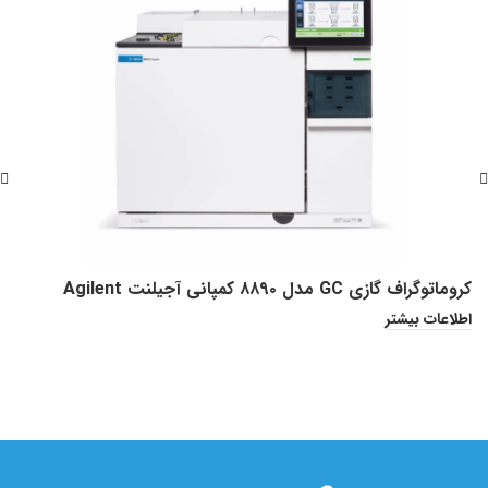
کروماتوگراف گازی GC مدل ۸۸۹۰ کمپانی آجیلنت Agilent
اطلاعات بیشتر
or
ا