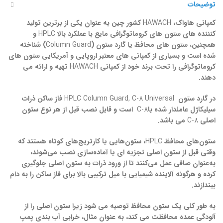
توضیحات
کمپانی هاواک،
HAWACH
کشور چین
به
عنوان یکی از برترین تولید
کنننده های ستون های کروماتوگرافی مایع با عملکرد بالا
HPLC
و
همچنین، ستون های محافظ یا گارد ستون (
Column Guard
)
شناخته
شده است و بسیاری از کمپانی های معتبر اروپایی و آمریکایی ستون های
کروماتوگرافی را تحت برند خود از کمپانی
HAWACH
تهیه و ارائه می
دهند.
در گارد ستون
HPLC Column Guard, C-8 Universal
فاز ساکن ذرات
سیلیکاژل عاملدار شده با
C-8
است و قابل نصب قبل از هر نوع ستون
اصلی
C-8
می باشد.
ستون‌های محافظ
HPLC
، ستون‌هایی یا کارتریج‌های کوتاه هستند که
وقتی قبل از ستون اصلی تجزیه ای یا آماده‌سازی نصب می‌شوند،
به‌عنوان صافی عمل می‌کنند تا از ورود ذرات به ستون اصلی جلوگیری
کرده و هرگونه آلاینده شیمیایی با میل ترکیبی بالا برای فاز ساکن را به دام
بیندازند.
به طور کلی یک ستون محافظ توصیه می شود زیرا ستون اصلی را از
آلودگی عمده محافظت می کند، به عنوان مثال، خرابی آب بندی پمپ