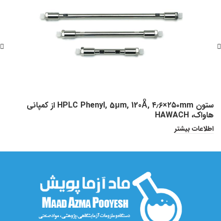
ستون HPLC Phenyl, 5μm, 120Aͦ, ۴٫۶×۲۵۰mm از کمپانی
هاواک، HAWACH
ش
اطلاعات بیشتر
ا