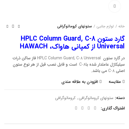
بزرگنمایی تصویر
خانه
لوازم جانبی
ستونهای کروماتوگرافی
گارد ستون HPLC Column Guard, C-8
Universal از کمپانی هاواک، HAWACH
در گارد ستون
HPLC Column Guard, C-8 Universal
فاز ساکن ذرات
سیلیکاژل عاملدار شده با
C-8
است و قابل نصب قبل از هر نوع ستون
اصلی
C-8
می باشد.
مقایسه
افزودن به علاقه مندی
دسته:
ستونهای کروماتوگرافی
,
کروماتوگرافی
اشتراک گذاری