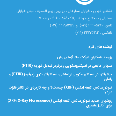
نشانی: تهران ، خیابان ستارخان ، روبروی برق آلستوم ، نبش خیابان
صحرایی ، مجتمع جوانه ، پلاک 856 ، ط 4 ، واحد 5
تلفن: 44205240 (021) و 44381259 (021)
تلفکس : 44236194 (021)
نوشته‌های تازه
رزومه همکاران شرکت ماد آزما پویش
سلهای مایعی در اسپکتروسکوپی زیرقرمز تبدیل فوریه (FTIR)
پیشرفتها در اسپکتروسکوپی ارتعاشی، اسپکترفتومتری زیرقرمز (FTIR) و
رامان
فلوئورسانس اشعه ایکس (XRF) چیست؟ و چه کاربردی در آنالیز فلزات
دارد؟
روشهای جدید فلوئورسانس اشعه ایکس (XRF: X-Ray Florescence)
برای آنالیز عنصری