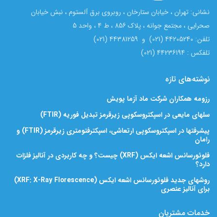
نشانی: تهران ، خیابان ستارخان ، روبروی برق آلستوم ، نبش خیابان
صحرایی ، مجتمع جوانه ، پلاک 856 ، ط 4 ، واحد 5
تلفن: 44205240 (021) و 44381259 (021)
تلفکس : 44236194 (021)
نوشته‌های تازه
رزومه همکاران شرکت ماد آزما پویش
سلهای مایعی در اسپکتروسکوپی زیرقرمز تبدیل فوریه (FTIR)
پیشرفتها در اسپکتروسکوپی ارتعاشی، اسپکترفتومتری زیرقرمز (FTIR) و
رامان
فلوئورسانس اشعه ایکس (XRF) چیست؟ و چه کاربردی در آنالیز فلزات
دارد؟
روشهای جدید فلوئورسانس اشعه ایکس (XRF: X-Ray Florescence)
برای آنالیز عنصری
خدمات مشتریان