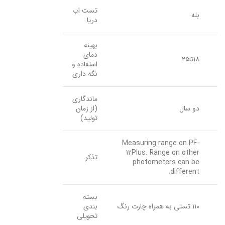
تست اب
بله
دریا
بهینه
دمای
۱۸تا۲۵
استفاده و
نگه داری
ماندگاری
دو سال
(از زمان
تولید)
Measuring range on PF-
12Plus. Range on other
تذکر
photometers can be
different.
بسته
۱۱۰ تستی به همراه چارت رنگ
بندی
تحویلی