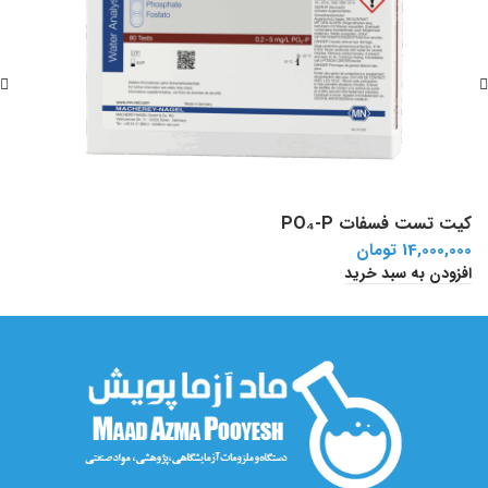
کیت تست فسفات PO₄-P
ک
14,000,000
تومان
0
افزودن به سبد خرید
ا