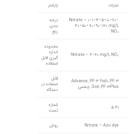
نیترات
پارامتر
Nitrate – ۰ • ۱ • ۳ • ۵ • ۱۰ • ۲۰ •
درجه
۳۰ • ۵۰ • ۷۰ • ۹۰ • ۱۲۰ mg/L
بندی
NO₃⁻
رنج
محدوده
اندازه
Nitrate – ۴–۶۰ mg/L NO₃⁻
گیری قابل
استفاده
قابل
Advance, PF-3 Fish, PF-3
استفاده در
Soil, PF-12Plus, چشمی
دستگاه
شماره
۵-۴۱
تست
Nitrate – Azo dye
روش