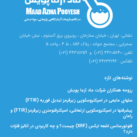
نشانی: تهران ، خیابان ستارخان ، روبروی برق آلستوم ، نبش خیابان
صحرایی ، مجتمع جوانه ، پلاک 856 ، ط 4 ، واحد 5
تلفن: 44205240 (021) و 44381259 (021)
تلفکس : 44236194 (021)
نوشته‌های تازه
رزومه همکاران شرکت ماد آزما پویش
سلهای مایعی در اسپکتروسکوپی زیرقرمز تبدیل فوریه (FTIR)
پیشرفتها در اسپکتروسکوپی ارتعاشی، اسپکترفتومتری زیرقرمز (FTIR) و
رامان
فلوئورسانس اشعه ایکس (XRF) چیست؟ و چه کاربردی در آنالیز فلزات
دارد؟