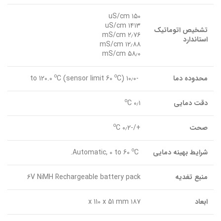
۱۵۰ uS/cm
۱۴۱۳ uS/cm
تشخیص اتوماتیک
۲٫۷۶ mS/cm
استاندارد
۱۲٫۸۸ mS/cm
۵۸٫۰ mS/cm
o
o
محدوده دما
-۱۰٫۰ to 120.0
C)
C (sensor limit 60
o
دقت دمایی
۰٫۱
C
o
صحت
+/-۰٫۲
C
o
شرایط بهینه دمایی
Automatic, 0 to 60
C.
منبع تغدیه
۶V NiMH Rechargeable battery pack
ابعاد
۱۸۷ x 110 x 51 mm