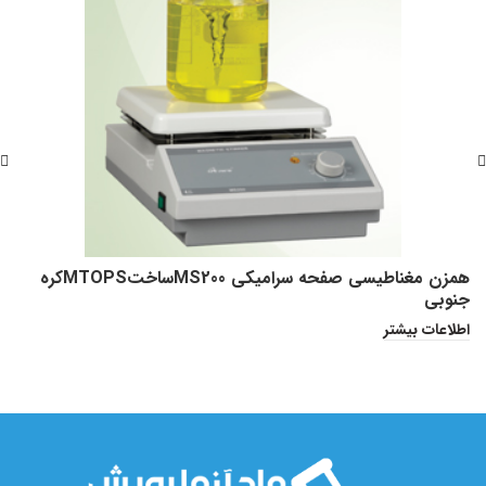
همزن مغناطیسی صفحه سرامیکی MS200ساختMTOPSکره
جنوبی
اطلاعات بیشتر
هد
ا