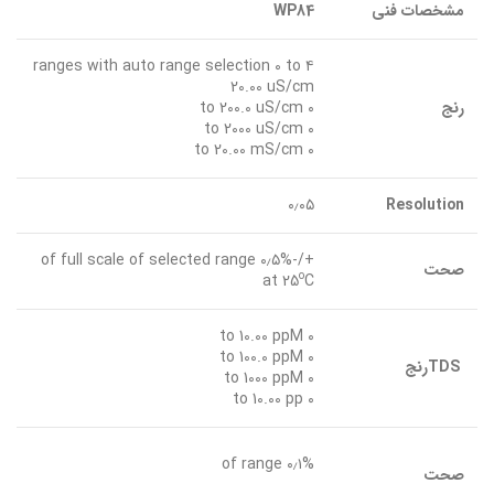
مشخصات فنی
WP84
۴ ranges with auto range selection 0 to
20.00 uS/cm
رنج
۰ to 200.0 uS/cm
۰ to 2000 uS/cm
۰ to 20.00 mS/cm
۰٫۰۵
Resolution
+/-۰٫۵% of full scale of selected range
صحت
o
at 25
C
۰ to 10.00 ppM
۰ to 100.0 ppM
TDS
رنج
۰ to 1000 ppM
۰ to 10.00 pp
۰٫۱% of range
صحت