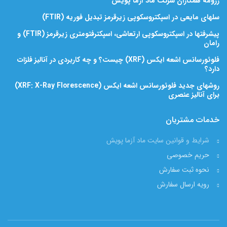
رزومه همکاران شرکت ماد آزما پویش
سلهای مایعی در اسپکتروسکوپی زیرقرمز تبدیل فوریه (FTIR)
پیشرفتها در اسپکتروسکوپی ارتعاشی، اسپکترفتومتری زیرقرمز (FTIR) و
رامان
فلوئورسانس اشعه ایکس (XRF) چیست؟ و چه کاربردی در آنالیز فلزات
دارد؟
روشهای جدید فلوئورسانس اشعه ایکس (XRF: X-Ray Florescence)
برای آنالیز عنصری
خدمات مشتریان
شرایط و قوانین سایت ماد آزما پویش
حریم خصوصی
نحوه ثبت سفارش
رویه ارسال سفارش