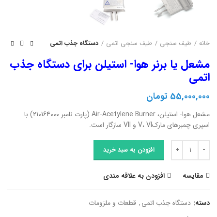
خانه
طیف سنجی
طیف سنجی اتمی
دستگاه جذب اتمی
مشعل یا برنر هوا- استیلن برای دستگاه جذب
اتمی
55,000,000
تومان
مشعل هوا- استیلن، Air-Acetylene Burner (پارت نامبر 210164000) با
اسپری چمبرهای مارکV، VI و VII سازگار است.
مشعل یا برنر هوا- استیلن برای دستگاه جذب اتمی عدد
افزودن به سبد خرید
مقایسه
افزودن به علاقه مندی
دسته:
دستگاه جذب اتمی
,
قطعات و ملزومات