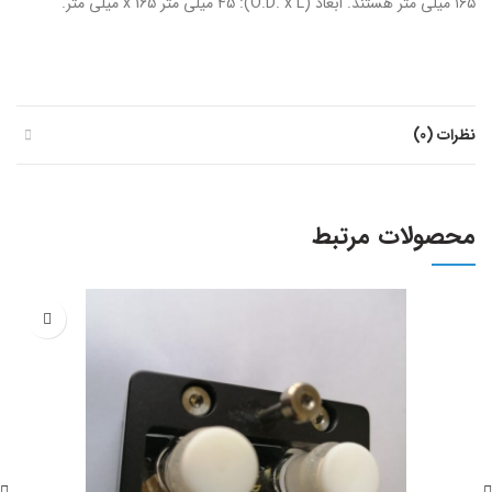
۱۶۵ میلی متر هستند. ابعاد (O.D. x L): 45 میلی متر x 165 میلی متر.
نظرات (0)
محصولات مرتبط