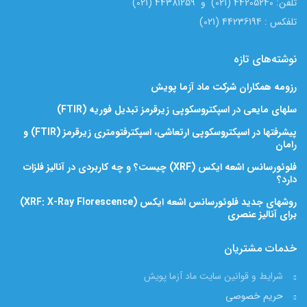
تلفن: 44205240 (021) و 44381259 (021)
تلفکس : 44236194 (021)
نوشته‌های تازه
رزومه همکاران شرکت ماد آزما پویش
سلهای مایعی در اسپکتروسکوپی زیرقرمز تبدیل فوریه (FTIR)
پیشرفتها در اسپکتروسکوپی ارتعاشی، اسپکترفتومتری زیرقرمز (FTIR) و
رامان
فلوئورسانس اشعه ایکس (XRF) چیست؟ و چه کاربردی در آنالیز فلزات
دارد؟
روشهای جدید فلوئورسانس اشعه ایکس (XRF: X-Ray Florescence)
برای آنالیز عنصری
خدمات مشتریان
شرایط و قوانین سایت ماد آزما پویش
حریم خصوصی