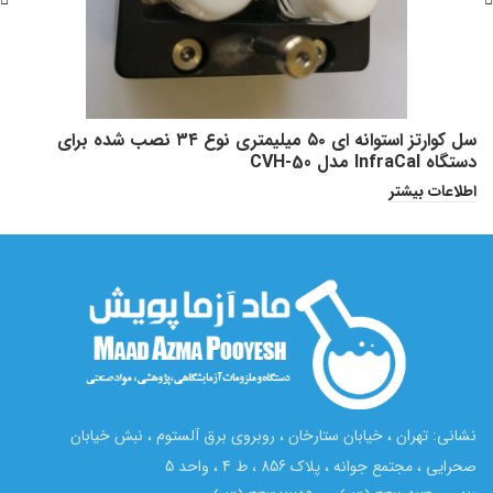
ا
سل کوارتز استوانه ای ۵۰ میلیمتری نوع ۳۴ نصب شده برای
ا
دستگاه InfraCal مدل CVH-50
اطلاعات بیشتر
نشانی: تهران ، خیابان ستارخان ، روبروی برق آلستوم ، نبش خیابان
صحرایی ، مجتمع جوانه ، پلاک 856 ، ط 4 ، واحد 5