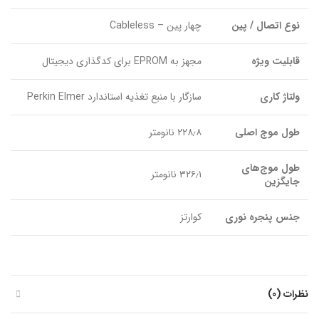
نوع اتصال / پین
چهار پین – Cableless
قابلیت ویژه
مجهز به EPROM برای کدگذاری دیجیتال
ولتاژ کاری
سازگار با منبع تغذیه استاندارد Perkin Elmer
طول موج اصلی
۲۲۸٫۸ نانومتر
طول موج‌های
۳۲۶٫۱ نانومتر
جایگزین
جنس پنجره نوری
کوارتز
نظرات (0)