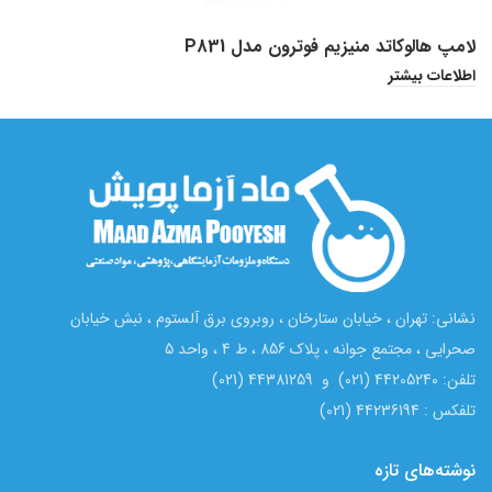
لامپ هالوکاتد منیزیم فوترون مدل P831
ل
اطلاعات بیشتر
ا
نشانی: تهران ، خیابان ستارخان ، روبروی برق آلستوم ، نبش خیابان
صحرایی ، مجتمع جوانه ، پلاک 856 ، ط 4 ، واحد 5
تلفن: 44205240 (021) و 44381259 (021)
تلفکس : 44236194 (021)
نوشته‌های تازه