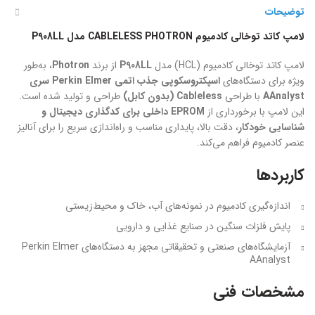
توضیحات
لامپ کاتد توخالی کادمیوم CABLELESS PHOTRON مدل P908LL
لامپ کاتد توخالی کادمیوم (HCL) مدل
P908LL
از برند
Photron
، به‌طور
ویژه برای دستگاه‌های
اسپکتروسکوپی جذب اتمی Perkin Elmer سری
AAnalyst
با طراحی
Cableless (بدون کابل)
طراحی و تولید شده است.
این لامپ با برخورداری از
EPROM داخلی برای کدگذاری دیجیتال و
شناسایی خودکار
، دقت بالا، پایداری مناسب و راه‌اندازی سریع را برای آنالیز
عنصر کادمیوم فراهم می‌کند.
کاربردها
اندازه‌گیری کادمیوم در نمونه‌های آب، خاک و محیط‌زیستی
پایش فلزات سنگین در صنایع غذایی و دارویی
آزمایشگاه‌های صنعتی و تحقیقاتی مجهز به دستگاه‌های Perkin Elmer
AAnalyst
مشخصات فنی