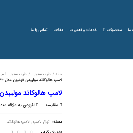
 ما
محصولات
خدمات و تعمیرات
مقالات
تماس با ما
خانه
طیف سنجی
طیف سنجی اتمی
لامپ هالوکاتد مولیبدن فوترون مدل P834
لامپ هالوکاتد مولیبدن فو
مقایسه
افزودن به علاقه مند
دسته:
انواع لامپ
,
لامپ هالوکاتد
اشتراک گذاری