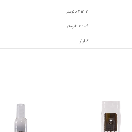
۳۱۳٫۳ نانومتر
۳۲۰٫۹ نانومتر
کوارتز