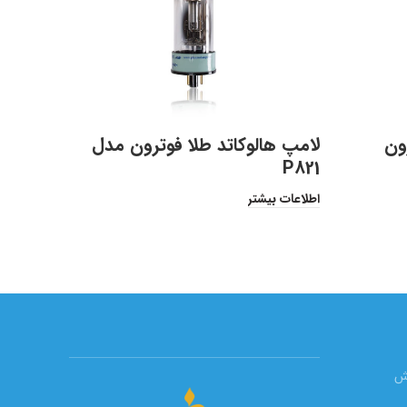
لامپها
کاتد، HCLs تولید شرکت فوترون
ون
لامپ هالوکاتد طلا فوترون مدل
اطلاعات 
P821
اطلاعات بیشتر
یش