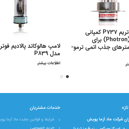
لامپ دوتریم P737 کمپانی
فوترون (Photron) برای
لامپ هالوکاتد پالادیم فوتر
مترهای جذب اتمی ترمو-
مدل P839
اطلاعات بیشتر
تر
ازه
خدمات مشتریان
ران شرکت ماد آزما پویش
شرایط و قوانین سایت ماد آزما پو
حریم خصوصی
 در اسپکتروسکوپی زیرقرمز تبدیل