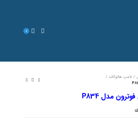
0
لامپ هالوکاتد
ترون مدل P834
ی