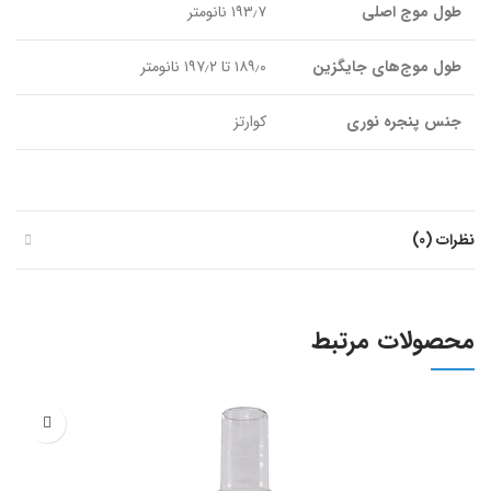
طول موج اصلی
۱۹۳٫۷ نانومتر
طول موج‌های جایگزین
۱۸۹٫۰ تا ۱۹۷٫۲ نانومتر
جنس پنجره نوری
کوارتز
نظرات (0)
محصولات مرتبط