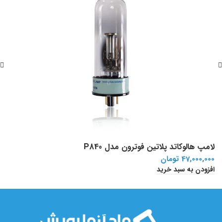
لامپ هالوکاتد پلاتین فوترون مدل P840
ل
47,000,000
تومان
ا
افزودن به سبد خرید