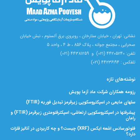
نشانی: تهران ، خیابان ستارخان ، روبروی برق آلستوم ، نبش خیابان
صحرایی ، مجتمع جوانه ، پلاک 856 ، ط 4 ، واحد 5
تلفن: 44205240 (021) و 44381259 (021)
تلفکس : 44236194 (021)
نوشته‌های تازه
رزومه همکاران شرکت ماد آزما پویش
سلهای مایعی در اسپکتروسکوپی زیرقرمز تبدیل فوریه (FTIR)
پیشرفتها در اسپکتروسکوپی ارتعاشی، اسپکترفتومتری زیرقرمز (FTIR) و
رامان
فلوئورسانس اشعه ایکس (XRF) چیست؟ و چه کاربردی در آنالیز فلزات
دارد؟