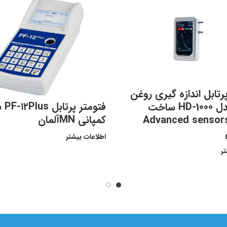
رتابل اندازه گیری روغن
فتومت
در آب مدل HD-1000 ساخت
کمپانی MNآلمان
مپانی Advanced sensors
اطلاعات بیشتر
تر