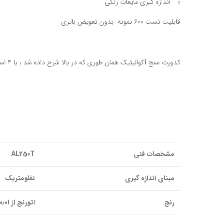
اندازه گیری مایعات رنگی
قابلیت تست ۶۰۰ نمونه بدون تعویض باتری
کدورت سنج آکوالیتیک همان طوری که در بالا شرح داده شد ، با ۴ استاندارد کدورت ۱، ۱۰ ، ۱۰۰ و NTU 1000 ٬ باطری و شیشه آزمایش درون کیف آماده ی استفاده کردن می باشد.
مشخصات فنی
AL250T
مبنای اندازه گیری
نفلومتریک
رنج
اتورنج از ۰٫۰۱تا۱۱۰۰