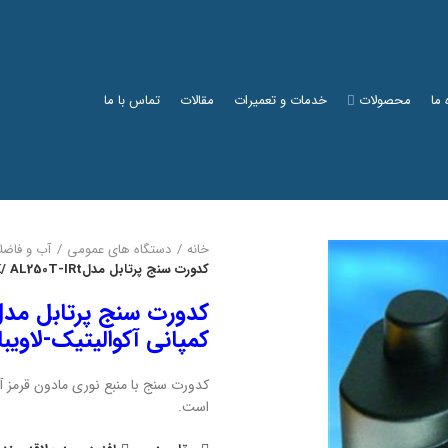
 ما
محصولات
خدمات و تعمیرات
مقالات
تماس با ما
خانه
دستگاه های عمومی
آب و فاضل
کدورت سنج پرتابل مدلTURBICHECK/ AL250T-IRtساخت کمپانی آکوالیتیک-لاویباند آلمان
کمپانی آکوالیتیک-لاویبا
کدورت سنج با منبع نوری مادون قرمز 
است.