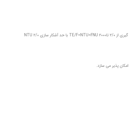
دستگاه نور پخش شده تحت زاویه ی ۹۰ درجه را همان گونه که در استاندارد EN I SO22027 قید شده است ، اندازه گیری می کند. محدوده وسیع اندازه گیری از ۲/۰ تاTE/F=NTU=FNU 2000 با حد آشکار سازی NTU 2/0
امکان پذیر می سازد.