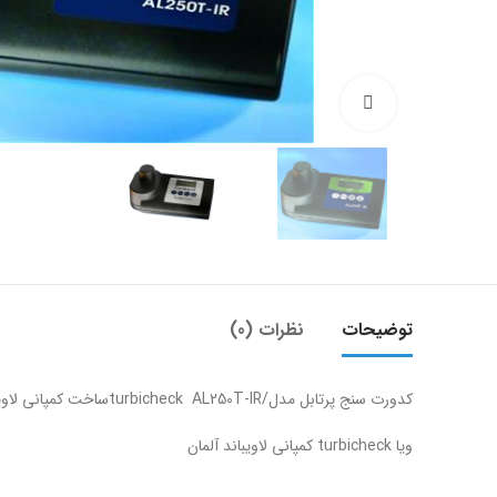
بزرگنمایی تصویر
توضیحات
نظرات (0)
کدورت سنج پرتابل مدل/turbicheck AL250T-IRساخت کمپانی لاویباند آکوالیتیک
ویا turbicheck کمپانی لاویباند آلمان