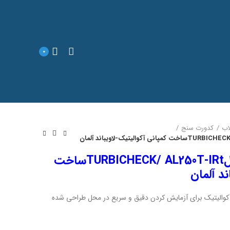
0
اب
کدورت سنج
کدورت سنج پرتابل مدلTURBICHECK/ AL250T-IRtساخت
ند آلمان
آکواليتيک برای آزمايش کردن دقيق و سريع در محل طراحی شده