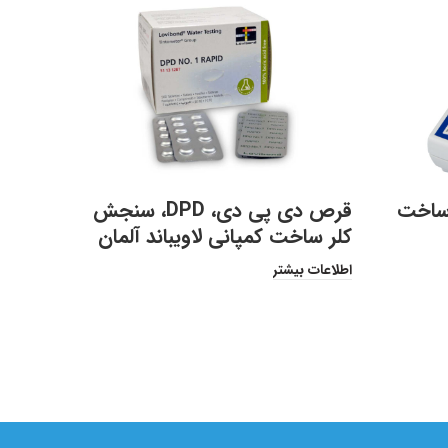
ر پرتابل PF‑۱۲Plus ساخت
قرص دی پی دی، DPD، سنجش
کلر ساخت کمپانی لاویباند آلمان
لاویبان
اطلاعات بیشتر
اطلاعات 