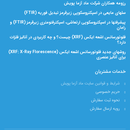
رزومه همکاران شرکت ماد آزما پویش
سلهای مایعی در اسپکتروسکوپی زیرقرمز تبدیل فوریه (FTIR)
پیشرفتها در اسپکتروسکوپی ارتعاشی، اسپکترفتومتری زیرقرمز (FTIR) و
رامان
فلوئورسانس اشعه ایکس (XRF) چیست؟ و چه کاربردی در آنالیز فلزات
دارد؟
روشهای جدید فلوئورسانس اشعه ایکس (XRF: X-Ray Florescence)
برای آنالیز عنصری
خدمات مشتریان
شرایط و قوانین سایت ماد آزما پویش
حریم خصوصی
نحوه ثبت سفارش
رویه ارسال سفارش