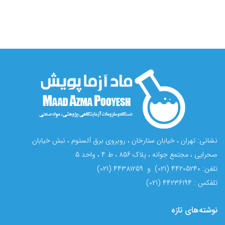
نشانی: تهران ، خیابان ستارخان ، روبروی برق آلستوم ، نبش خیابان
صحرایی ، مجتمع جوانه ، پلاک 856 ، ط 4 ، واحد 5
تلفن: 44205240 (021) و 44381259 (021)
تلفکس : 44236194 (021)
نوشته‌های تازه