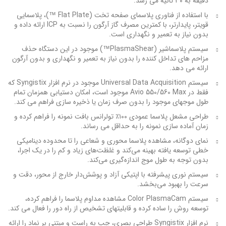
دقیقه به ۳۰ ثانیه می رسد.
با استفاده از فناوری پلاسمای صفحه تخت (Flat Plate ™)، پلاسمایی
قویتر، پایدارتر، با کمترین مصرف گاز آرگون را نسبت به ICP ارائه داده و
بدون نیاز به تعمیر و نگهداری است.
سیستم پلاسماشیر (PlasmaShear™) موجود در این دستگاه حذف
مزاحم های تداخل کننده را بدون نیاز به تعمیر و نگهداری و بدون آرگون
ارائه می دهد.
سیستم Universal Data Acquisition موجود در نرم افزار Syngistix که
فقط در Avio 550/560 Max موجود است، امکان دستیابی همزمان تمام
طول موجهای موجود را بدون صرف زمان یا ذخیره سازی فراهم می کند.
طراحی مشعل پلاسما عمودی ۱۰۰٪ تولرانس بافت نمونه را فراهم کرده و
زمان آماده سازی نمونه را به حداقل می رساند.
نمای دوگانه، مشاهده پلاسما محوری و شعاعی را تا محدوده دینامیکی
خطی توسعه یافته بهینه می‌کند و غلظت‌های زیاد و کم را در یک اجرا،
بدون توجه به طول موج اندازه‌گیری می‌کند.
سیستم نوری پیشرفته با اپتیکی آزاد و پوشش‌دار خارج از محور، دقت و
سرعت را بهبود می‌بخشد.
سیستم Color PlasmaCam مشاهده مداوم پلاسما را فراهم کرده،
توسعه روش را ساده کرده و قابلیتهای تشخیص از راه دور را فعال می کند.
نرم افزار Syngistix طراحی بصری، چپ به راست و مبتنی بر نماد را ارائه