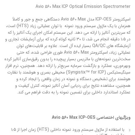
Avio 560 Max ICP Optical Emission Spectrometer
اسپکترومتر ICP-OES مدل Avio 560 Max دستگاهی جمع و جور و کاملاً
همزمان با یک ماژول سیستم ورود نمونه با توان عملیاتی زیاد (HTS) است،
که سریترین آنالیز را ارائه می دهد. این سیستم امکان اجرای یک آنالیز را که
در ۱٫۵ دقیقه انجام می شد، تا ۳۰ ثانیه کوتاه کرده که برای آزمایشات تجاری و
آزمایشگاه های QA/QC بسیار ایده آل است. علاوه بر قابلیت‌های توان
عملیاتی زیاد، اسپکترومتر Avio 560 Max طوری طراحی شده، که حتی
سخت‌ترین نمونه‌های با ماتریس بسیار پیچیده را بدون رقیق‌سازی آنالیز کرده
وبهره‌وری، عملکرد و بازگشت سرمایه سریع‌تر را ارائه دهد. همچنین، نرم افزار
سینگیستیکس (Syngistix™ for ICP) محیطی بصری و هوشمند با نظارت
هوشمند برای تشخیص دستگاه و نمونه در زمان واقعی را ایجاد کرده و
همچنین، مشاهده نتایج برای ردیابی آسان آنالیز نمونه، کنترل کیفیت و
عملکرد استاندارد داخلی برای تضمین نمونه را به دقت فراهم می کند.
ویژگیهای اختصاصی
Avio 560 Max ICP-OES
با استفاده از ماژول سیستم ورود نمونه داخلی (HTS) زمان اجرا از ۱٫۵