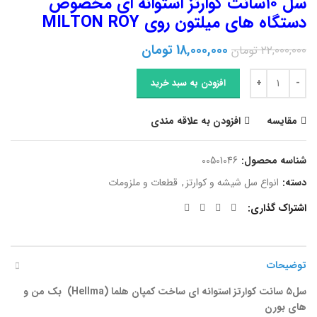
سل ۱۰سانت کوارتز استوانه ای مخصوص
دستگاه های میلتون روی MILTON ROY
قیمت
قیمت
18,000,000
تومان
22,000,000
تومان
اصلی
فعلی
سل 10سانت کوارتز استوانه ای مخصوص دستگاه های میلتون روی MILTON ROY عدد
22,000,000 تومان
18,000,000 تومان
افزودن به سبد خرید
بود.
است.
مقایسه
افزودن به علاقه مندی
شناسه محصول:
00501046
دسته:
انواع سل شیشه و کوارتز
,
قطعات و ملزومات
اشتراک گذاری
توضیحات
سل۵ سانت کوارتز استوانه ای ساخت کمپان هلما (
Hellma
) بک من و
های بورن