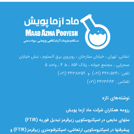
نشانی: تهران ، خیابان ستارخان ، روبروی برق آلستوم ، نبش خیابان
صحرایی ، مجتمع جوانه ، پلاک 856 ، ط 4 ، واحد 5
تلفن: 44205240 (021) و 44381259 (021)
تلفکس : 44236194 (021)
نوشته‌های تازه
رزومه همکاران شرکت ماد آزما پویش
سلهای مایعی در اسپکتروسکوپی زیرقرمز تبدیل فوریه (FTIR)
پیشرفتها در اسپکتروسکوپی ارتعاشی، اسپکترفتومتری زیرقرمز (FTIR) و