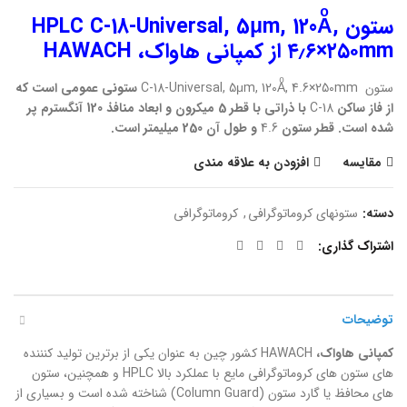
ستون HPLC C-18-Universal, 5μm, 120Aͦ,
۴٫۶×۲۵۰mm از کمپانی هاواک، HAWACH
ستون
C-18-Universal, 5μm, 120Aͦ, 4.6×250mm
ستونی عمومی است که
از فاز ساکن
C-18
با ذراتی با قطر 5 میکرون و ابعاد منافذ 120 آنگسترم پر
شده است. قطر ستون
4.6
و طول آن 250 میلیمتر است.
مقایسه
افزودن به علاقه مندی
دسته:
ستونهای کروماتوگرافی
,
کروماتوگرافی
اشتراک گذاری
توضیحات
کمپانی هاواک،
HAWACH کشور چین به عنوان یکی از برترین تولید کنننده
های ستون های کروماتوگرافی مایع با عملکرد بالا HPLC و همچنین، ستون
های محافظ یا گارد ستون (Column Guard) شناخته شده است و بسیاری از