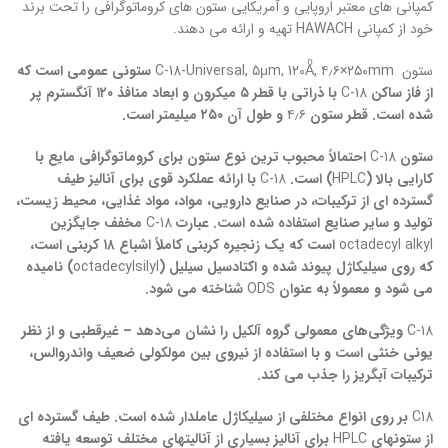
کمپانی های معتبر اروپایی و آمریکایی ستون های کروماتوگرافی را تحت برند
خود از کمپانی HAWACH تهیه و ارائه می دهند.
ستون
C-18-Universal, 5μm, 120Aͦ, ۴٫۶×۲۵۰mm
ستونی عمومی است که
از فاز ساکن
C-18
با ذراتی با قطر ۵ میکرون و ابعاد منافذ ۱۲۰ آنگسترم پر
شده است. قطر ستون
۴٫۶
و طول آن ۲۵۰ میلیمتر است.
ستون
C-18
احتمالاً محبوب ترین نوع ستون برای کروماتوگرافی مایع با
کارایی بالا (
HPLC
) است.
C-18
با ارائه عملکرد قوی برای آنالیز طیف
گسترده ای از ترکیبات، در صنایع دارویی، مواد، مواد غذایی، محیط زیست،
تولید و سایر صنایع استفاده شده است. عبارت
C-18
مخفف جایگزین
octadecyl alkyl
است که یک زنجیره کربنی کاملاً اشباع ۱۸ کربنی است،
که روی سیلیکاژل پیوند شده و اکتادسیل سیلیل (
octadecylsilyl
) نامیده
می شود و معمولاً به عنوان
ODS
شناخته می شود.
C-18
ویژگی‌های معمولی گروه آلکیل را نشان می‌دهد – غیرقطبی و از نظر
یونی خنثی است و با استفاده از نیروی بین مولکولی ضعیف واندروالس،
ترکیبات آبگریز را جذب می کند.
C18
بر روی انواع مختلفی از سیلیکاژل عاملدار شده است. طیف گسترده ای
از ستونهای
HPLC
برای آنالیز بسیاری از آنالیتهای مختلف توسعه یافته