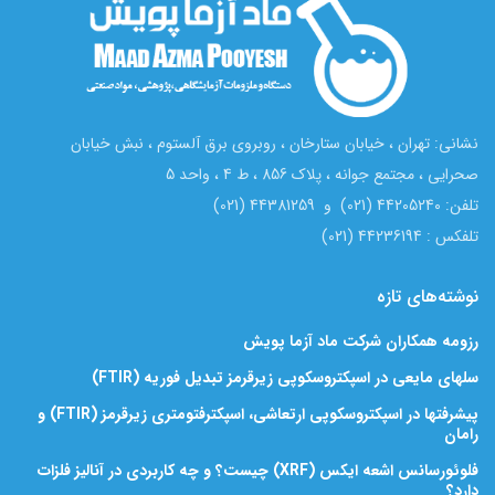
نشانی: تهران ، خیابان ستارخان ، روبروی برق آلستوم ، نبش خیابان
صحرایی ، مجتمع جوانه ، پلاک 856 ، ط 4 ، واحد 5
تلفن: 44205240 (021) و 44381259 (021)
تلفکس : 44236194 (021)
نوشته‌های تازه
رزومه همکاران شرکت ماد آزما پویش
سلهای مایعی در اسپکتروسکوپی زیرقرمز تبدیل فوریه (FTIR)
پیشرفتها در اسپکتروسکوپی ارتعاشی، اسپکترفتومتری زیرقرمز (FTIR) و
رامان
فلوئورسانس اشعه ایکس (XRF) چیست؟ و چه کاربردی در آنالیز فلزات
دارد؟