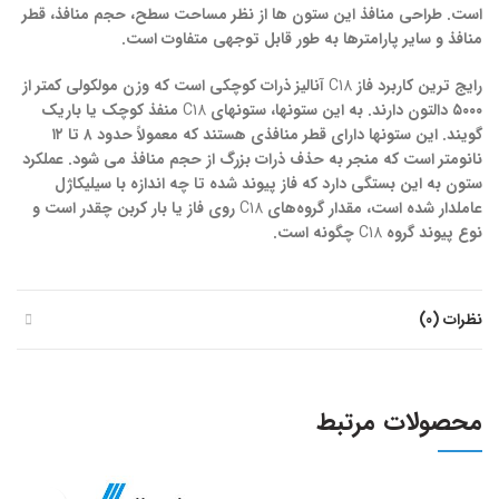
است. طراحی منافذ این ستون ها از نظر مساحت سطح، حجم منافذ، قطر
منافذ و سایر پارامترها به طور قابل توجهی متفاوت است.
رایج ترین کاربرد فاز
C18
آنالیز ذرات کوچکی است که وزن مولکولی کمتر از
۵۰۰۰ دالتون دارند. به این ستونها، ستونهای
C18
منفذ کوچک یا باریک
گویند. این ستونها دارای قطر منافذی هستند که معمولاً حدود ۸ تا ۱۲
نانومتر است که منجر به حذف ذرات بزرگ از حجم منافذ می شود. عملکرد
ستون به این بستگی دارد که فاز پیوند شده تا چه اندازه با سیلیکاژل
عاملدار شده است، مقدار گروه‌های
C18
روی فاز یا بار کربن چقدر است و
نوع پیوند گروه
C18
چگونه است.
نظرات (0)
محصولات مرتبط