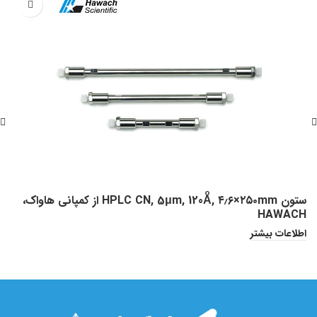
ستون HPLC CN, 5μm, 120Aͦ, ۴٫۶×۲۵۰mm از کمپانی هاواک،
HAWACH
آج
اطلاعات بیشتر
ا