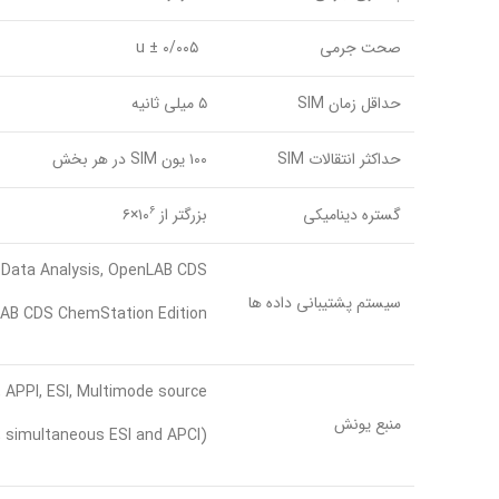
صحت جرمی
۰/۰۰۵ ± u
حداقل زمان SIM
۵ میلی ثانیه
حداکثر انتقالات SIM
۱۰۰ یون SIM در هر بخش
۶
گستره دینامیکی
بزرگتر از ۱۰
×۶
Data Analysis, OpenLAB CDS,
سیستم پشتیبانی داده ها
AB CDS ChemStation Edition
, APPI, ESI, Multimode source
منبع یونش
(MMI; simultaneous ESI and APCI)