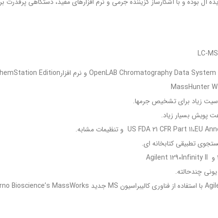
فی HPLC Infinity II 1260 و HPLC Infinity II 1290 بسیار ایده آل بوده و با آشکارساز گزیننده جرمی و نرم افزار
O
اسیت زیاد برای تشخیص جرم­ها.
ستجوی تطبیقی کتابخانه ای.