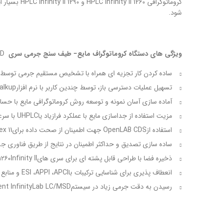
کروماتوگرا
شود.
ویژگی های دستگاه کروماتوگراف مایع
−
طیف سنج جرمی سری
LC-MSD
ساده کردن کار تجزیه ای همراه با تشخیص مستقیم جرمی توسط OpenLAB Chromatography Data System و نرم افزارpenLAB CDS ChemStation Edition
تسهیل عملیات دسترسی باز، توسط چندین کاربر با نرم افزارMassHunter Walkup
آماده سازی آسان نمونه و توسعه روش کروماتوگرافی مایع با حس
مزیت استفاده از جداسازی مایع با عملکرد فرازیاد یاUHPLC با سرعت پویش بسیار زیاد.
استفاده ازOpenLAB CDS جهت اطمینان از صحت داده برایUS FDA 21 CFR Part 11،EU Annex 11 و تنظیمات مشابه.
ساده سازی تصدیق و حداکثر اطمینان در نتایج از طریق فناوری ج
ذخیره فضا با طراحی قابل پشته ای برای سری های۱۲۶۰Infinity II و Agilent 1290Infinity II
انعطاف پذیری برای شناسایی ترکیبات باESI ،APPI ،APCI و منابع یونی چندحالته.
رسیدن به دقت جرمی زیاد در سیستمAgilent InfinityLab LC/MSD با استفاده از فناوری کالیبراسیون MS جدید Cerno Bioscience’s MassWorks.