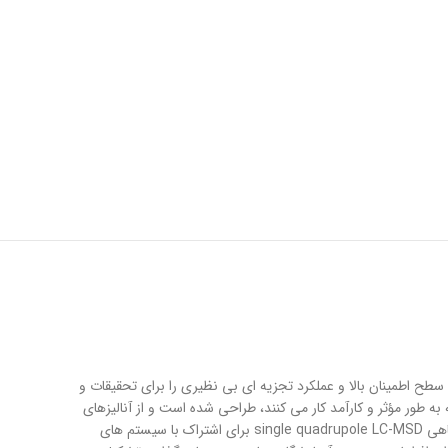
A یا LC-MSD با استفاده از قدرت آشکارساز گزیننده جرمی، سطح اطمینان بالا و عملکرد تجزیه ای بی نظیری را برای تحقیقات و
 آجیلنت آمریکا، برای کروماتوگراف هایی که به طور مؤثر و کارآمد کار می کنند، طراحی شده است و از آنالیزهای
پایه داروسازی تا مواد شیمیایی مصنوعی و آزمایش های روتین مواد غذایی، سهولت بی نظیری برای استفاده و درک بهتر فراهم می کند. دستگاه آزمایشگاهی single quadrupole LC-MSD برای اشتراک با سیستم های