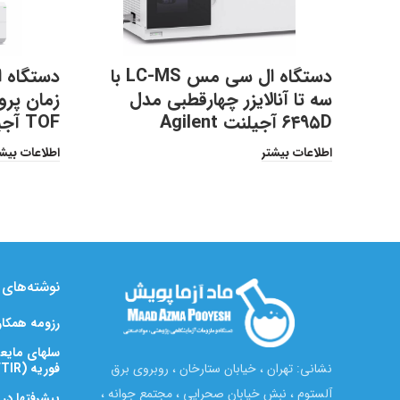
دستگاه ال سی مس LC-MS با
دستگاه 
سه تا آنالایزر چهارقطبی مدل
۶۴۹۵D آجیلنت Agilent
TOF آجیلنت Agilent
اطلاعات بیشتر
اطلاعات بیش
نوشته‌های ت
رزومه همکا
سلهای مایعی
فوریه (FTIR)
نشانی: تهران ، خیابان ستارخان ، روبروی برق
آلستوم ، نبش خیابان صحرایی ، مجتمع جوانه ،
پیشرفتها در