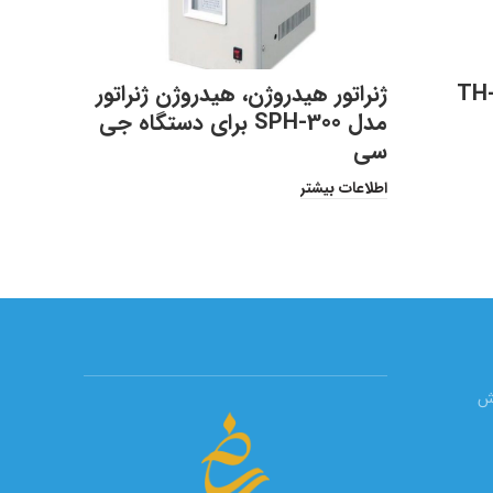
ستون ک
ژنراتور هیدروژن، هیدروژن ژنراتور
مدل SPH-300 برای دستگاه جی
هاواک، ACH
سی
اطلاعات 
اطلاعات بیشتر
یش