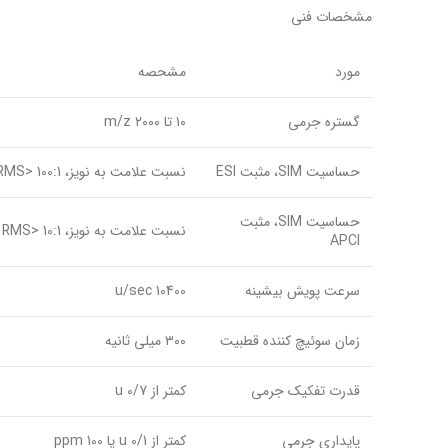
مشخصات فنی
مورد
مشحصه
گستره جرمی
۱۰ تا ۲۰۰۰ m/z
حساسیت SIM، مثبت ESI
نسبت علامت به نویز، RMS> 100:1
حساسیت SIM، مثبت
نسبت علامت به نویز، RMS> 10:1
APCI
سرعت پویش بیشینه
u/sec 10400
زمان سوئیچ کننده قطبیت
۳۰۰ میلی ثانیه
قدرت تفکیک جرمی
کمتر از u 0/7
پایداری جرمی
کمتر از u 0/1 یا ppm 100