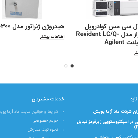
ال سی مس کوادروپل
هیدروژن ژنراتور مدل TH-300
زمان پرواز مدل Revident LC/Q-
اطلاعات بیشتر
تر
ازه
خدمات مشتریان
ران شرکت ماد آزما پویش
شرایط و قوانین سایت ماد آزما پو
حریم خصوصی
 در اسپکتروسکوپی زیرقرمز تبدیل
نحوه ثبت سفارش
 اسپکتروسکوپی ارتعاشی،