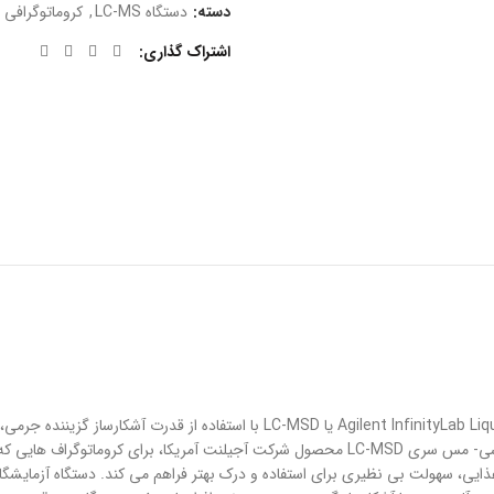
دسته:
دستگاه LC-MS
,
کروماتوگرافی
اشتراک گذاری
سیستم جدید gilent InfinityLab Liquid Chromatography-Mass Selective Detector
کاربردهای کنترل کیفیت روزمره ارائه می دهد. دستگاه تجزیه ای ال سی- مس سری LC-MSD محصول شرکت