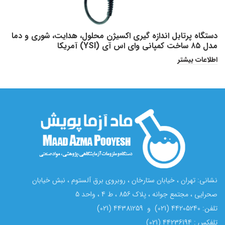
دستگاه پرتابل اندازه گیری اکسیژن محلول، هدایت، شوری و دما
مدل ۸۵ ساخت کمپانی وای اس آی (YSI) آمریکا
ک
اطلاعات بیشتر
ا
نشانی: تهران ، خیابان ستارخان ، روبروی برق آلستوم ، نبش خیابان
صحرایی ، مجتمع جوانه ، پلاک 856 ، ط 4 ، واحد 5
تلفن: 44205240 (021) و 44381259 (021)
تلفکس : 44236194 (021)