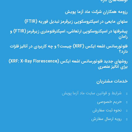
رزومه همکاران شرکت ماد آزما پویش
سلهای مایعی در اسپکتروسکوپی زیرقرمز تبدیل فوریه (FTIR)
پیشرفتها در اسپکتروسکوپی ارتعاشی، اسپکترفتومتری زیرقرمز (FTIR) و
رامان
فلوئورسانس اشعه ایکس (XRF) چیست؟ و چه کاربردی در آنالیز فلزات
دارد؟
روشهای جدید فلوئورسانس اشعه ایکس (XRF: X-Ray Florescence)
برای آنالیز عنصری
خدمات مشتریان
شرایط و قوانین سایت ماد آزما پویش
حریم خصوصی
نحوه ثبت سفارش
رویه ارسال سفارش