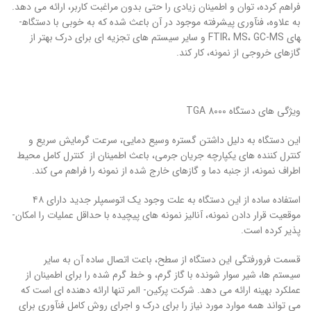
فراهم کرده، توان و اطمینان زیادی را حتی بدون مراغبت کاربر، ارائه می­ دهد.
به علاوه، فنآوری پیشرفته موجود در آن باعث شده که به خوبی با دستگاه­
های FTIR، MS، GC-MS و سایر سیستم­ های تجزیه ­ای برای درک بهتر از
گازهای خروجی از نمونه، کار کند.
ویژگی­ های دستگاه TGA 8000
این دستگاه به دلیل داشتن گستره وسیع دمایی، سرعت گرمایش سریع و
کنترل کننده ­های یکپارچه جریان جرمی، باعث اطمینان از کنترل کامل محیط
اطراف نمونه، از جنبه دما و گازهای خارج شده از نمونه را فراهم می ­کند.
استفاده ساده از این دستگاه به علت وجود یک اتوسمپلر جدید دارای ۴۸
موقعیت قرار دادن نمونه، آنالیز نمونه ­های پیچیده با حداقل عملیات را امکان­
پذیر کرده است.
قسمت فرورفتگی این دستگاه از سطح، باعت اتصال ساده آن به سایر
سیستم ­ها، شیر سوار شونده با گاز گرم، و خط گرم شده را برای اطمینان از
عملکرد بهینه ارائه می­ دهد. شرکت پرکین- المر تنها ارائه دهنده ­ای است که
می ­تواند همه موارد مورد نیاز را برای درک و اجرای روش کامل فنآوری برای