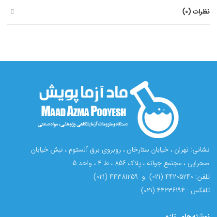
نظرات (0)
نشانی: تهران ، خیابان ستارخان ، روبروی برق آلستوم ، نبش خیابان
صحرایی ، مجتمع جوانه ، پلاک 856 ، ط 4 ، واحد 5
تلفن: 44205240 (021) و 44381259 (021)
تلفکس : 44236194 (021)
نوشته‌های تازه