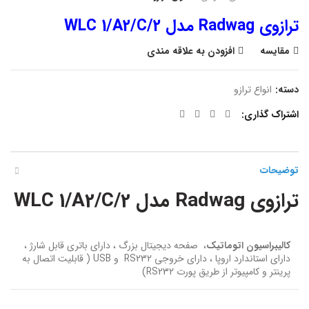
ترازوی Radwag مدل WLC 1/A2/C/2
مقایسه
افزودن به علاقه مندی
دسته:
انواع ترازو
اشتراک گذاری
توضیحات
ترازوی Radwag مدل WLC 1/A2/C/2
کالیبراسیون اتوماتیک
، صفحه دیجیتال بزرگ ، دارای باتری قابل شارژ ،
دارای استاندارد اروپا ، دارای خروجی RS232 و USB ( قابلیت اتصال به
پرینتر و کامپیوتر از طریق پورت RS232)