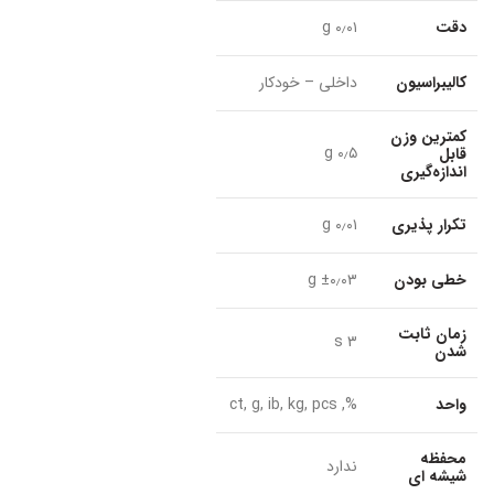
دقت
۰٫۰۱ g
کالیبراسیون
داخلی – خودکار
کمترین وزن
۰٫۵ g
قابل
اندازه‌گیری
تکرار پذیری
۰٫۰۱ g
خطی بودن
±۰٫۰۳ g
زمان ثابت
۳ s
شدن
واحد
%, ct, g, ib, kg, pcs
محفظه
ندارد
شیشه ای