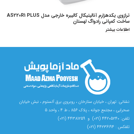
ترازوی یکدهزارم آنالیتیکال کالیبره خارجی مدل AS220R1 PLUS
ساخت کمپانی رادواگ لهستان
ل
اطلاعات بیشتر
ا
نشانی: تهران ، خیابان ستارخان ، روبروی برق آلستوم ، نبش خیابان
صحرایی ، مجتمع جوانه ، پلاک 856 ، ط 4 ، واحد 5
تلفن: 44205240 (021) و 44381259 (021)
تلفکس : 44236194 (021)