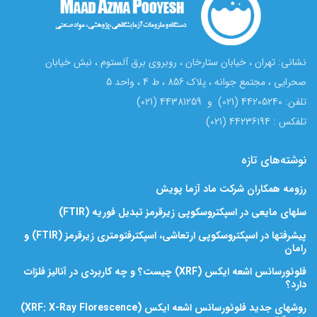
نشانی: تهران ، خیابان ستارخان ، روبروی برق آلستوم ، نبش خیابان
صحرایی ، مجتمع جوانه ، پلاک 856 ، ط 4 ، واحد 5
تلفن: 44205240 (021) و 44381259 (021)
تلفکس : 44236194 (021)
نوشته‌های تازه
رزومه همکاران شرکت ماد آزما پویش
سلهای مایعی در اسپکتروسکوپی زیرقرمز تبدیل فوریه (FTIR)
پیشرفتها در اسپکتروسکوپی ارتعاشی، اسپکترفتومتری زیرقرمز (FTIR) و
رامان
فلوئورسانس اشعه ایکس (XRF) چیست؟ و چه کاربردی در آنالیز فلزات
دارد؟
روشهای جدید فلوئورسانس اشعه ایکس (XRF: X-Ray Florescence)