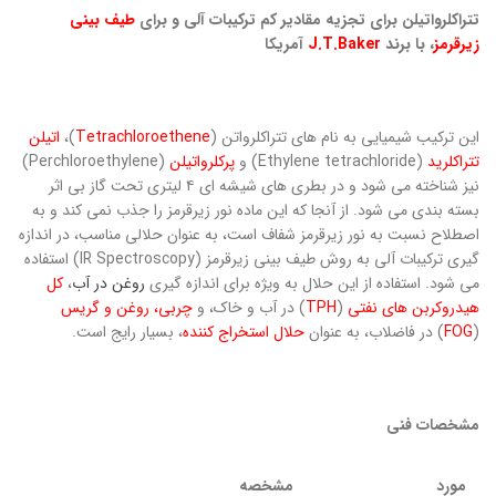
تتراکلرواتیلن برای تجزیه مقادیر کم ترکیبات آلی و برای
طیف بینی
زیرقرمز
، با برند
J.T.Baker
آمریکا
این ترکیب شیمیایی به نام های تتراکلرواتن (
Tetrachloroethene
)،
اتیلن
تتراکلرید
(Ethylene tetrachloride) و
پرکلرواتیلن
(Perchloroethylene)
نیز شناخته می شود و در بطری های شیشه ای ۴ لیتری تحت گاز بی اثر
بسته بندی می شود. از آنجا که این ماده نور زیرقرمز را جذب نمی کند و به
اصطلاح نسبت به نور زیرقرمز شفاف است، به عنوان حلالی مناسب، در اندازه
گیری ترکیبات آلی به روش طیف بینی زیرقرمز (IR Spectroscopy) استفاده
می شود. استفاده از این حلال به ویژه برای اندازه گیری
روغن در آب
،
کل
هیدروکربن های نفتی
(
TPH
) در آب و خاک، و
چربی، روغن و گریس
(
FOG
) در فاضلاب، به عنوان
ح
لال استخراج کننده
، بسیار رایج است.
مشخصات فنی
مورد
مشخصه