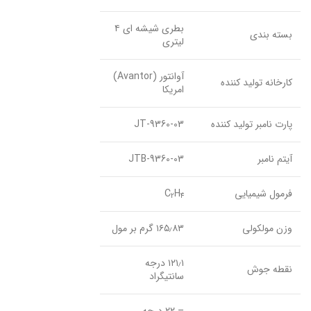
بطری شیشه ای ۴
بسته بندی
لیتری
آوانتور (Avantor)
کارخانه تولید کننده
امریکا
پارت نامبر تولید کننده
JT-9360-03
آیتم نامبر
JTB-9360-03
فرمول شیمیایی
H
C
2
4
وزن مولکولی
۱۶۵٫۸۳ گرم بر مول
۱۲۱٫۱ درجه
نقطه جوش
سانتیگراد
– ۲۲ درجه