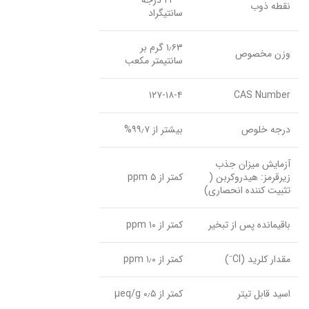
نقطه ذوب
سانتیگراد
۱٫۶۳ گرم بر
وزن مخصوص
سانتیمتر مکعب
۱۲۷-۱۸-۴
CAS Number
درجه خلوص
بیشتر از ۹۹٫۷%
آزمایش میزان جذب
زیرقرمز: هیدروکربن (
کمتر از ۵ ppm
تثبیت کننده انحصاری)
باقیمانده پس از تبخیر
کمتر از ۱۰ ppm
مقدار کلرید (Cl⁻)
کمتر از ۱٫۰ ppm
اسید قابل تیتر
کمتر از ۰٫۵ µeq/g