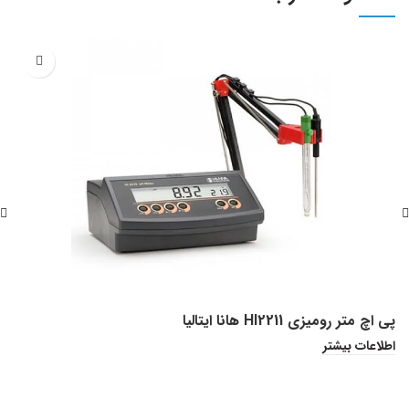
پی اچ متر رومیزی HI2211 هانا ایتالیا
اک
اطلاعات بیشتر
ا