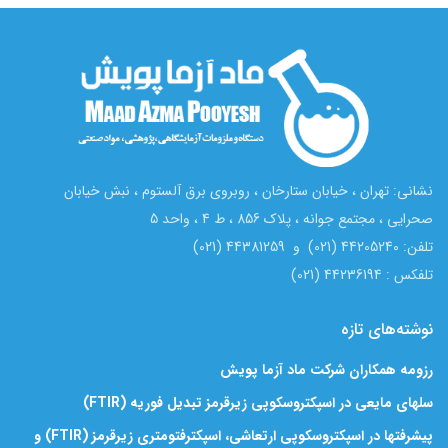
نشانی: تهران ، خیابان ستارخان ، روبروی برق آلستوم ، نبش خیابان
صحرایی ، مجتمع جوانه ، پلاک 856 ، ط 4 ، واحد 5
تلفن: 44205240 (021) و 44381259 (021)
تلفکس : 44236194 (021)
نوشته‌های تازه
رزومه همکاران شرکت ماد آزما پویش
سلهای مایعی در اسپکتروسکوپی زیرقرمز تبدیل فوریه (FTIR)
پیشرفتها در اسپکتروسکوپی ارتعاشی، اسپکترفتومتری زیرقرمز (FTIR) و