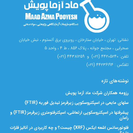
نشانی: تهران ، خیابان ستارخان ، روبروی برق آلستوم ، نبش خیابان
صحرایی ، مجتمع جوانه ، پلاک 856 ، ط 4 ، واحد 5
تلفن: 44205240 (021) و 44381259 (021)
تلفکس : 44236194 (021)
نوشته‌های تازه
رزومه همکاران شرکت ماد آزما پویش
سلهای مایعی در اسپکتروسکوپی زیرقرمز تبدیل فوریه (FTIR)
پیشرفتها در اسپکتروسکوپی ارتعاشی، اسپکترفتومتری زیرقرمز (FTIR) و
رامان
فلوئورسانس اشعه ایکس (XRF) چیست؟ و چه کاربردی در آنالیز فلزات