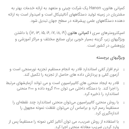
کمپانی هانون، Hanon یک شرکت چینی و متعهد به ارائه خدمات بهتر به
مشتریان در زمینه تولید دستگاههای آنالیتیکال است و امیدوار است به ارائه
دهنده دستگاههای علمی پیشرفته در سطح جهان تبدیل شود.
اسپکترومترهای سری
i کمپانی هانون
(i2, i3, i5, i6, i7, i8, i9) با داشتن
ویژگی­های زیر، گزینه بسیار خوبی برای صنایع مختلف و مراکز آموزشی و
پژوهشی در کشور است.
ویژگی­های برجسته
نرم افزار کمّی استاندارد قادر به انجام مستقیم تجزیه نورسنجی است و
آزمون کمّی و پردازش داده های حاصل از تجزیه را تکمیل کند.
قادر به ایجاد منحنی های کالیبراسیون است و می تواند آزمایشهای مرتبط
را اجرا کند. با دستگاه داخلی می توان ۲۰۰ گروه داده و ۲۰۰ منحنی
استاندارد را ذخیره کرد.
با روش منحنی کالیبراسیون می‌توان منحنی استاندارد چند نقطه‌ای را
مستقیماً رسم کرد و براساس آن می‌توان غلظت نمونه مجهول را
اندازه‌گیری کرد.
با استفاده از روش ضریب، می توان آنالیز کمّی نمونه را مستقیماً پس از
وارد کردن ضریب معادله منحنی اجرا کرد.