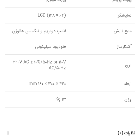
نمایشگر
LCD (128 × ۶۴)
منبع تابش
لامپ دوتریم و تنگستن هالوژن
آشکارساز
فتودیود سیلیکونی
۲۲۰V AC ± ۱۰%/۵۰Hz or 110V
برق
AC/50Hz
ابعاد
۴۲۰ × ۳۰۰ × ۱۶۰ mm
وزن
۱۳ Kg
نظرات (0)