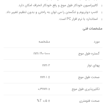
کالیبراسیون خودکار طول موج و رفع خودکار انحراف امکان دارد.
لامپ دوتریوم و تنگستن را می توان به راحتی و بدون تنظیم تغییر داد.
استاندارد با نرم افزار PC است.
مشخصات فنی
مورد
مشخصه
گستره طول موج
۱۹۰-۱۰۰۰ nm
پهنای نوار
۲ nm
صحت طول موج
± ۱ nm
تکثیرپذیری طول موج
≤ ۰٫۳nm
صحت فتومتری
± ۰٫۵ T%