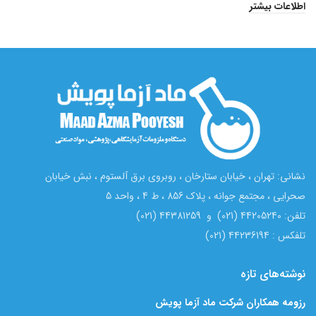
د
اطلاعات بیشتر
ا
نشانی: تهران ، خیابان ستارخان ، روبروی برق آلستوم ، نبش خیابان
صحرایی ، مجتمع جوانه ، پلاک 856 ، ط 4 ، واحد 5
تلفن: 44205240 (021) و 44381259 (021)
تلفکس : 44236194 (021)
نوشته‌های تازه
رزومه همکاران شرکت ماد آزما پویش