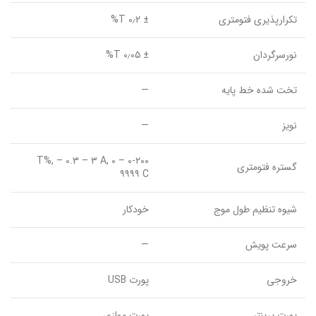
تکرارپذیری فتومتری
± ۰٫۲ T%
نورسرگردان
± ۰٫۰۵ T%
تخت شده خط پایه
—
نویز
—
۰-۲۰۰ T%, – 0.3 – ۳ A, 0 –
گستره فتومتری
۹۹۹۹ C
شیوه تنظیم طول موج
خودکار
سرعت پویش
—
خروجی
پورت USB
پورت پرینتر
پورت موازی