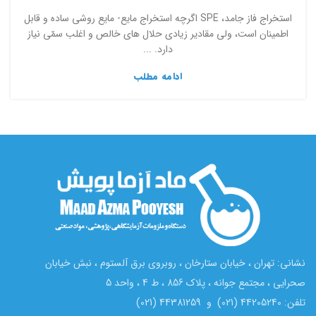
استخراج فاز جامد، SPE اگرچه استخراج مایع- مایع روشی ساده و قابل
اطمینان است، ولی مقادیر زیادی حلال ­های خالص و اغلب سمّی نیاز
دارد. ...
ادامه مطلب
نشانی: تهران ، خیابان ستارخان ، روبروی برق آلستوم ، نبش خیابان
صحرایی ، مجتمع جوانه ، پلاک 856 ، ط 4 ، واحد 5
تلفن: 44205240 (021) و 44381259 (021)