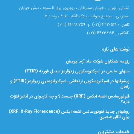
نشانی: تهران ، خیابان ستارخان ، روبروی برق آلستوم ، نبش خیابان
صحرایی ، مجتمع جوانه ، پلاک 856 ، ط 4 ، واحد 5
تلفن: 44205240 (021) و 44381259 (021)
تلفکس : 44236194 (021)
نوشته‌های تازه
رزومه همکاران شرکت ماد آزما پویش
سلهای مایعی در اسپکتروسکوپی زیرقرمز تبدیل فوریه (FTIR)
پیشرفتها در اسپکتروسکوپی ارتعاشی، اسپکترفتومتری زیرقرمز (FTIR) و
رامان
فلوئورسانس اشعه ایکس (XRF) چیست؟ و چه کاربردی در آنالیز فلزات
دارد؟
روشهای جدید فلوئورسانس اشعه ایکس (XRF: X-Ray Florescence)
برای آنالیز عنصری
خدمات مشتریان