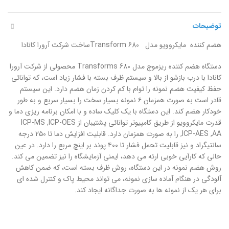
توضیحات
هضم کننده مایکروویو مدل Transform 680ساخت شرکت آرورا کانادا
دستگاه هضم کننده ریزموج مدل Transforms 680 محصولی از شرکت آرورا
کانادا با درب بازشو از بالا و سیستم ظرف بسته با فشار زیاد است، که توانائی
حفظ کیفیت هضم نمونه را توام با کم کردن زمان هضم دارد. این سیستم
قادر است به صورت همزمان ۶ نمونه بسیار سخت را بسیار سریع و به طور
خودکار هضم کند. این دستگاه با یک کلیک ساده و با امکان برنامه ریزی دما و
قدرت مایکروویو از طریق کامپیوتر توانائی پشتیبان از ICP-MS ,ICP-OES
,ICP-AES ,AA را به صورت همزمان دارد. قابلیت افزایش دما تا ۲۵۰ درجه
سانتیگراد و نیز قابلیت تحمل فشار تا ۴۰۰ پوند بر اینچ مربع را دارد. در عین
حالی که کارآیی خوبی ارئه می دهد، ایمنی آزمایشگاه را نیز تضمین می کند.
روش هضم نمونه در این دستگاه، روش ظرف بسته است، که ضمن کاهش
آلودگی در هنگام آماده سازی نمونه، می تواند محیط پاک و کنترل شده ای
برای هر یک از نمونه ها به صورت جداگانه ایجاد کند.