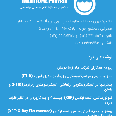
نشانی: تهران ، خیابان ستارخان ، روبروی برق آلستوم ، نبش خیابان
صحرایی ، مجتمع جوانه ، پلاک 856 ، ط 4 ، واحد 5
تلفن: 44205240 (021) و 44381259 (021)
تلفکس : 44236194 (021)
نوشته‌های تازه
رزومه همکاران شرکت ماد آزما پویش
سلهای مایعی در اسپکتروسکوپی زیرقرمز تبدیل فوریه (FTIR)
پیشرفتها در اسپکتروسکوپی ارتعاشی، اسپکترفتومتری زیرقرمز (FTIR) و
رامان
فلوئورسانس اشعه ایکس (XRF) چیست؟ و چه کاربردی در آنالیز فلزات
دارد؟
روشهای جدید فلوئورسانس اشعه ایکس (XRF: X-Ray Florescence)
برای آنالیز عنصری