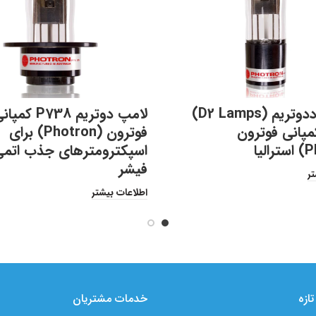
لامپهای ددوتریم (D2 Lamps)
لامپ دوتریم P738 کمپ
پانی فوترون
فوترون (Photron) برای
اسپکترومترهای جذب اتمی
فیشر
تر
اطلاعات بیشتر
ازه
خدمات مشتریان