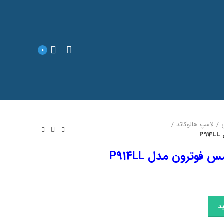
0
لامپ هالوکاتد
د