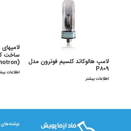
ساخت کم
لامپ هالوکاتد کلسیم فوترون مدل
(Photron) استرالیا
P809
اطلاعات بیش
اطلاعات بیشتر
نوشته‌های ت