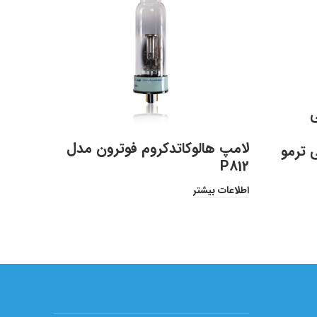
انی
لامپ هالوکاتدکروم فوترون مدل
لامپ ه
 ترمو
P812
مدل P839
اطلاعات بیشتر
اطلاعات 