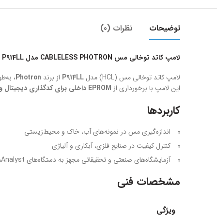
توضیحات
نظرات (0)
لامپ کاتد توخالی مس CABLELESS PHOTRON مدل P914LL
لامپ کاتد توخالی مس (HCL) مدل
P914LL
از برند
Photron
، به‌ط
این لامپ با برخورداری از
EPROM داخلی برای کدگذاری دیجیتال و شناسایی خودکار
کاربردها
اندازه‌گیری مس در نمونه‌های آب، خاک و محیط‌زیستی
کنترل کیفیت در صنایع فلزی، آبکاری و آلیاژی
آزمایشگاه‌های صنعتی و تحقیقاتی مجهز به دستگاه‌های Perkin Elmer AAnalyst
مشخصات فنی
ویژگی