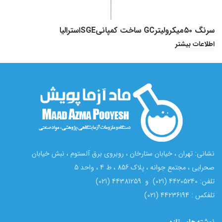
سرنگ ۵۰میکرولیترGC ساخت کمپانیSGEاسترالیا
سرنگ 
اطلاعات بیشتر
ا
نشانی: تهران ، خیابان ستارخان ، روبروی برق آلستوم ، نبش خیابان
صحرایی ، مجتمع جوانه ، پلاک 856 ، ط 4 ، واحد 5
تلفن: 44205240 (021) و 44381259 (021)
تلفکس : 44236194 (021)