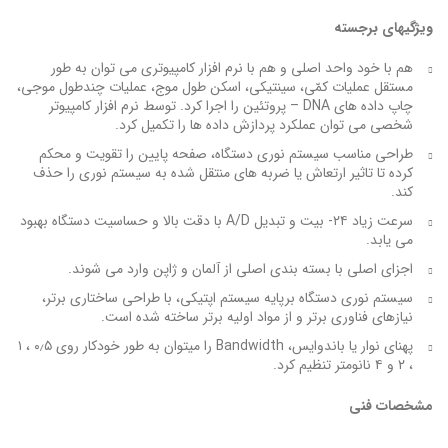
ویژگی­های برجسته
هم با خود واحد اصلی و هم با نرم افزار کامپیوتری می توان به طور
مستقل عملیات کمّی، سینتیکی، اسکن طول موج، عملیات چندطول موجی،
چاپ داده های DNA – پروتئین را اجرا کرد. توسط نرم افزار کامپیوتر
شخصی می توان عملکرد پردازش داده ها را تکمیل کرد.
طراحی مناسب سیستم نوری دستگاه، صفحه پایین را تقویت و محکم
کرده تا تاثیر ارتعاش یا ضربه های منتقل شده به سیستم نوری را حذف
کند.
سرعت زیاد ۲۴- بیت و تبدیل A/D با دقت بالا و حساسیت دستگاه بهبود
می یابد.
اجزای اصلی با بسته بندی اصلی از آلمان و ژاپن وارد می شوند.
سیستم نوری دستگاه برپایه سیستم اپتیکی، با طراحی ساختاری برتر،
نیازهای فناوری برتر و از مواد اولیه برتر ساخته شده است.
پهنای نوار یا باندوایس، Bandwidth را می­توان به طور خودکار روی ۰٫۵ ، ۱
، ۲ و ۴ نانومتر تنظیم کرد.
مشخصات فنی