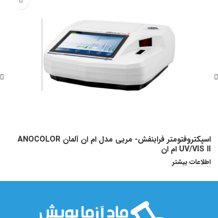
اسپکتروفتومتر فرابنفش- مریی مدل ام ان آلمان ANOCOLOR
ا
UV/VIS II ام ان
د
اطلاعات بیشتر
ا