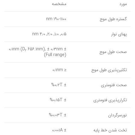
مورد
مشخصه
گستره طول موج
۱۹۰-۱۱۰۰ nm
پهنای نوار
۰٫۵, ۱٫۰, ۲٫۰, ۴٫۰ nm
656.1nm), ± ۰٫۳nm
± ۰٫۱nm (D
2
صحت طول موج
(Full range)
تکثیرپذیری طول موج
≤ ۰٫۱nm
صحت فتومتری
± ۰٫۲T%
تکرارپذیری فتومتری
± ۰٫۱۵T%
نورسرگردان
± ۰٫۰۳T%
تخت شدن خط پایه
± ۰٫۰۰۱A