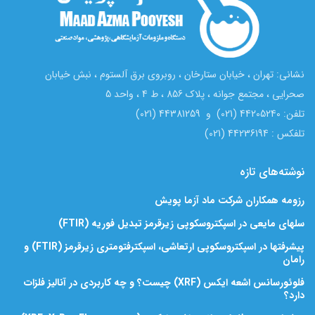
نشانی: تهران ، خیابان ستارخان ، روبروی برق آلستوم ، نبش خیابان
صحرایی ، مجتمع جوانه ، پلاک 856 ، ط 4 ، واحد 5
تلفن: 44205240 (021) و 44381259 (021)
تلفکس : 44236194 (021)
نوشته‌های تازه
رزومه همکاران شرکت ماد آزما پویش
سلهای مایعی در اسپکتروسکوپی زیرقرمز تبدیل فوریه (FTIR)
پیشرفتها در اسپکتروسکوپی ارتعاشی، اسپکترفتومتری زیرقرمز (FTIR) و
رامان
فلوئورسانس اشعه ایکس (XRF) چیست؟ و چه کاربردی در آنالیز فلزات
دارد؟