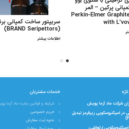
انی پرکین – المر
Perkin-Elmer Graphit
سریپتور ساخت کمپانی برند
with L’vo
(BRAND Seripettors)
تر
اطلاعات بیشتر
ازه
خدمات مشتریان
ران شرکت ماد آزما پویش
شرایط و قوانین سایت ماد آزما پو
حریم خصوصی
 در اسپکتروسکوپی زیرقرمز تبدیل
نحوه ثبت سفارش
 اسپکتروسکوپی ارتعاشی،
رویه ارسال سفارش