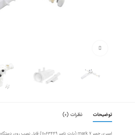
بزرگنمایی تصویر
توضیحات
نظرات (0)
اسپری چمبر mark 7 (پارت نامبر ۱۱۰۶۳۴۴۹) قابل نصب روی دستگاه های جذب اتمی واریان (Varian) و آجیلنت (Agilent) است.