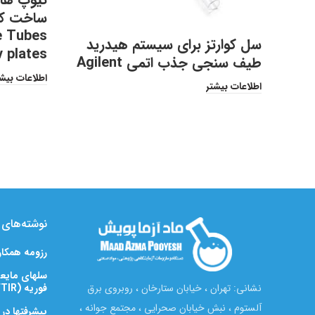
ساخت کمپ
e Tubes
سل کوارتز برای سیستم هیدرید
v plates
طیف سنجی جذب اتمی Agilent
اطلاعات بیش
اطلاعات بیشتر
نوشته‌های ت
رزومه همکا
سلهای مایعی
فوریه (FTIR)
نشانی: تهران ، خیابان ستارخان ، روبروی برق
آلستوم ، نبش خیابان صحرایی ، مجتمع جوانه ،
پیشرفتها در