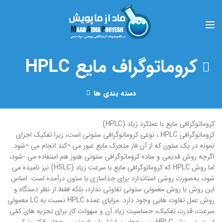
کروماتوگراف مایع HPLC
دسته بندی ها
کروماتوگرافی مایع با عملکرد زیاد (HPLC)
کروماتوگرافی HPLC ، نوعی کروماتوگرافی ستونی است، زیرا تفکیک اجزای
نمونه در یک ستون که از آن فاز متحرک مایع عبور می ¬کند انجام می ¬شود.
اگرچه روش قدیمی و ساده کروماتوگرافی ستونی هنوز هم استفاده می -شود،
اما روش HPLC که کروماتوگرافی مایع با سرعت زیاد (HSLC) نیز نامیده می
‌شود، به‌صورت روشی استاندارد برای جداسازی با ستون درآمده است. اساس
این روش با روش معمولی ستونی تفاوتی ندارد، بلکه فقط از نظر دستگاه و
روش عمل تفاوت هایی وجود دارد. مزایای عمده HPLC نسبت به LC معمولی
سرعت، قدرت تفکیک، حساسیت زیاد آن و سهولت کار برای تجزیه ‌های کمّی