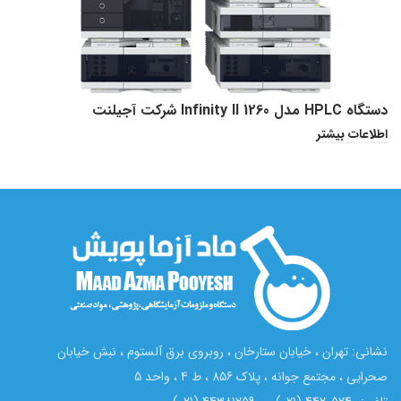
دستگاه HPLC مدل Infinity II 1260 شرکت آجیلنت
اطلاعات بیشتر
نشانی: تهران ، خیابان ستارخان ، روبروی برق آلستوم ، نبش خیابان
صحرایی ، مجتمع جوانه ، پلاک 856 ، ط 4 ، واحد 5