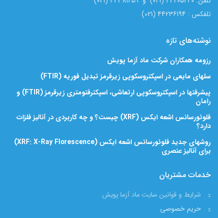
تلفن: 44205240 (021) و 44381259 (021)
تلفکس : 44236194 (021)
نوشته‌های تازه
رزومه همکاران شرکت ماد آزما پویش
سلهای مایعی در اسپکتروسکوپی زیرقرمز تبدیل فوریه (FTIR)
پیشرفتها در اسپکتروسکوپی ارتعاشی، اسپکترفتومتری زیرقرمز (FTIR) و
رامان
فلوئورسانس اشعه ایکس (XRF) چیست؟ و چه کاربردی در آنالیز فلزات
دارد؟
روشهای جدید فلوئورسانس اشعه ایکس (XRF: X-Ray Florescence)
برای آنالیز عنصری
خدمات مشتریان
شرایط و قوانین سایت ماد آزما پویش
حریم خصوصی