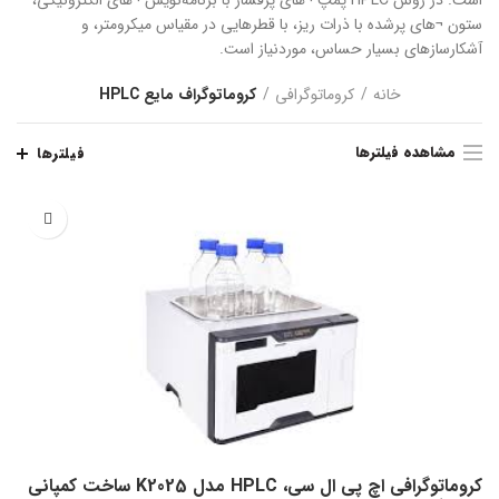
است. در روش HPLC پمپ ¬های پرفشار با برنامه‌نویس ¬های الکترونیکی،
ستون ¬های پرشده با ذرات ریز، با قطرهایی در مقیاس میکرومتر، و
آشکارسازهای بسیار حساس، موردنیاز است.
خانه
کروماتوگرافی
کروماتوگراف مایع HPLC
مشاهده فیلترها
فیلترها
کروماتوگرافی اچ پی ال سی، HPLC مدل K2025 ساخت کمپانی