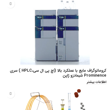
کروماتوگراف مایع با عملکرد بالا (اچ پی ال سی،HPLC ) سری
Prominence شیمادزو ژاپن
اطلاعات بیشتر