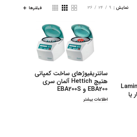
نمایش
9
24
36
فیلترها
سانتریفیوژهای ساخت کمپانی
هتیچ Hettich آلمان سری
ن آرام خطی (Laminar
EBA200 و EBA200S
ار یا
اطلاعات بیشتر