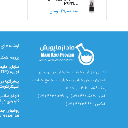
P932LL
49,000,000
تومان
نوشته‌های ت
رزومه همکا
سلهای مایعی
فوریه (FTIR)
نشانی: تهران ، خیابان ستارخان ، روبروی برق
آلستوم ، نبش خیابان صحرایی ، مجتمع جوانه ،
پیشرفتها در
اسپکترفتومتری زیرق
پلاک 856 ، ط 4 ، واحد 5
تلفن: 44205240 (021) و 44381259 (021)
کاربردی در آن
تلفکس : 44236194 (021)
X-Ray Florescence) ب