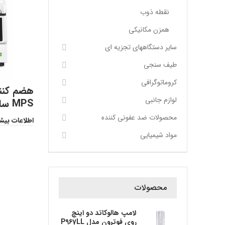
نقطه ذوب
همزن مکانیکی
سایر دستگاههای تجزیه ای
طیف سنجی
کروماتوگرافی
لوازم جانبی
MPS ساخت شرکت پرکین- المر
محصولات ضد عفونی کننده
اطلاعات بیش
مواد شیمیایی
محصولات
لامپ هالوکاتد دو اینچ
روی فوترون مدل P967LL