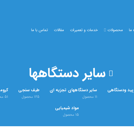
 ما
محصولات
خدمات و تعمیرات
مقالات
تماس با ما
سایر دستگاهها
رپید ودستگاهی
سایر دستگاههای تجزیه ای
طیف سنجی
کروما
11
محصول
125
محصول
51
مح
مواد شیمیایی
15
محصول