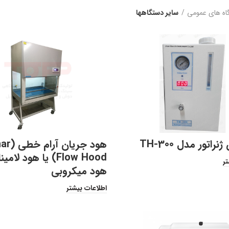
اه های عمومی
سایر دستگاهها
راتور مدل TH-300
هود جریا
Flow Hood) یا هود لامین
تر
هود میکروبی
اطلاعات بیشتر