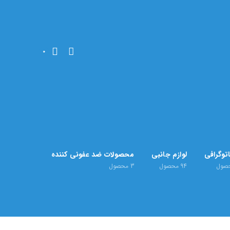
0
توگرافی
لوازم جانبی
محصولات ضد عفونی کننده
صول
94
محصول
3
محصول