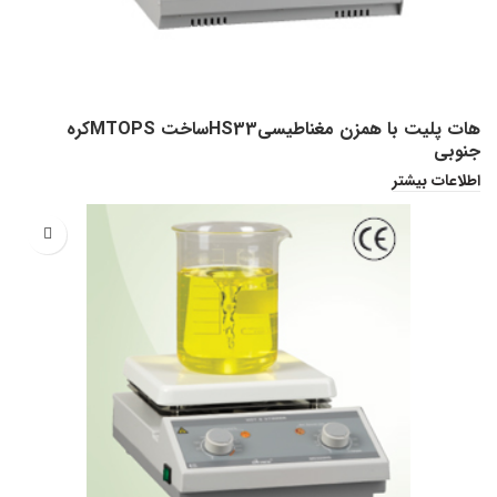
هات پلیت با همزن مغناطیسیHS33ساخت MTOPSکره
جنوبی
اطلاعات بیشتر