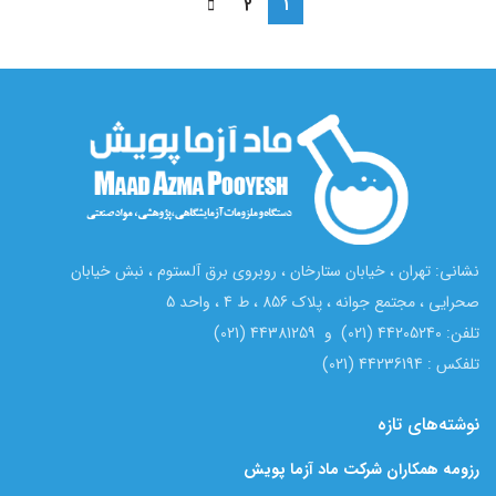
2
1
نشانی: تهران ، خیابان ستارخان ، روبروی برق آلستوم ، نبش خیابان
صحرایی ، مجتمع جوانه ، پلاک 856 ، ط 4 ، واحد 5
تلفن: 44205240 (021) و 44381259 (021)
تلفکس : 44236194 (021)
نوشته‌های تازه
رزومه همکاران شرکت ماد آزما پویش