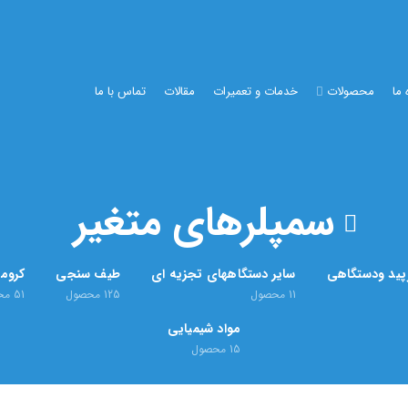
 ما
محصولات
خدمات و تعمیرات
مقالات
تماس با ما
سمپلرهای متغیر
رپید ودستگاهی
سایر دستگاههای تجزیه ای
طیف سنجی
کروما
11
محصول
125
محصول
51
مح
مواد شیمیایی
15
محصول