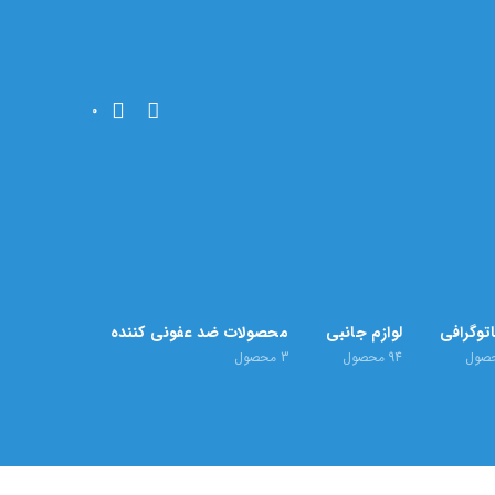
0
توگرافی
لوازم جانبی
محصولات ضد عفونی کننده
صول
94
محصول
3
محصول