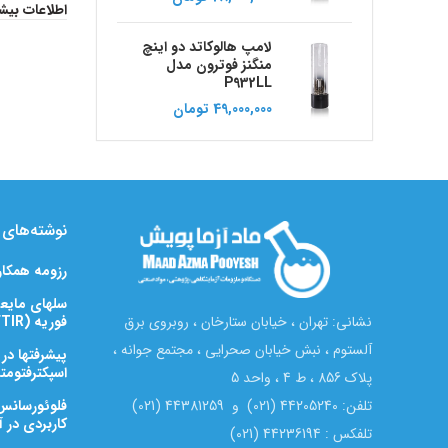
اطلاعات بیش
لامپ هالوکاتد دو اینچ
منگنز فوترون مدل
P932LL
49,000,000
تومان
نوشته‌های ت
رزومه همکا
سلهای مایعی
فوریه (FTIR)
نشانی: تهران ، خیابان ستارخان ، روبروی برق
آلستوم ، نبش خیابان صحرایی ، مجتمع جوانه ،
پیشرفتها در
اسپکترفتومتری زیرق
پلاک 856 ، ط 4 ، واحد 5
تلفن: 44205240 (021) و 44381259 (021)
کاربردی در آن
تلفکس : 44236194 (021)