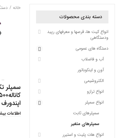
خانه
دستگ
دسته بندی محصولات
انواع کیت ها، قرصها و معرفهای رپید
ودستگاهی
دستگاه های عمومی
آب و فاضلاب
آون و اینکوباتور
الکتروشیمی
سمپلر ت
انواع ترازو
اپندورف
انواع سمپلر
سمپلرهای ثابت
اطلاعات بیش
سمپلرهای متغیر
انواع هات پلیت و استیرر