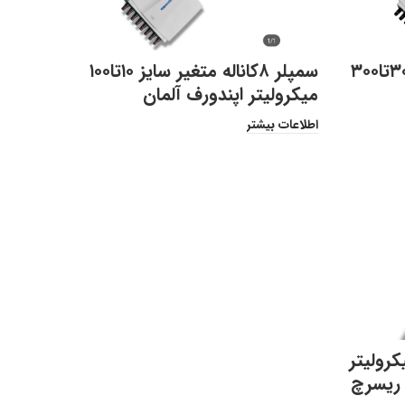
سمپلر ۸کاناله متغیر سایز ۳۰تا۳۰۰
سمپلر ۸کاناله متغیر سایز ۱۰تا۱۰۰
میکرولیتر اپندورف آلمان
اطلاعات بیشتر
ک کاناله ۰٫۵تا ۱۰میکرولیتر
 ریسرچ