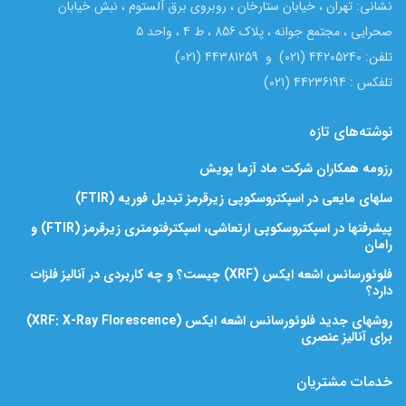
نشانی: تهران ، خیابان ستارخان ، روبروی برق آلستوم ، نبش خیابان
صحرایی ، مجتمع جوانه ، پلاک 856 ، ط 4 ، واحد 5
تلفن: 44205240 (021) و 44381259 (021)
تلفکس : 44236194 (021)
نوشته‌های تازه
رزومه همکاران شرکت ماد آزما پویش
سلهای مایعی در اسپکتروسکوپی زیرقرمز تبدیل فوریه (FTIR)
پیشرفتها در اسپکتروسکوپی ارتعاشی، اسپکترفتومتری زیرقرمز (FTIR) و
رامان
فلوئورسانس اشعه ایکس (XRF) چیست؟ و چه کاربردی در آنالیز فلزات
دارد؟
روشهای جدید فلوئورسانس اشعه ایکس (XRF: X-Ray Florescence)
برای آنالیز عنصری
خدمات مشتریان