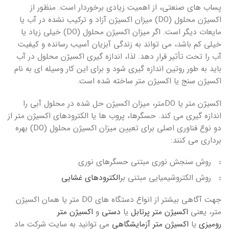
پساب های صنعتی، از اهمیت زیادی برخوردار است. منظور از
اکسیژن محلول (DO) میزان اکسیژن آزاد و ترکیب نشده در آب یا
مایعات دیگر است. اگر میزان اکسیژن محلول (DO) خیلی زیاد یا
خیلی کم باشد، می تواند به زندگی آبزیان آسیب رسانده و کیفیت
آب را تحت تأثیر قرار دهد. لذا، اندازه گیری اکسیژن محلول در آب
باید به طور روتین اندازه گیری شود و برای این کار وسیله ای به نام
اکسیژن سنج یا اکسیژن متر ساخته شده است.
اکسیژن متر
یا
DOمتر،
میزان اکسیژن حل شده در محلول آبی را
اندازه گیری می کند. حسگرها، پروب ها یا الکترودهای
اکسیژن متر
از
دو نوع فناوری اصلی برای تعیین میزان اکسیژن محلول (DO) بهره
برداری می کنند:
روش سنجش نوری مبتنی حسگرهای نوری
روش الکتروشیمیایی مبتنی بر
الکترودهای غشایی
جهت آگاهی بیشتر از انواع دستگاه های DO متر یا همان اکسیژن
متر، یعنی
اکسیژن متر پرتابل
یا
دستی
و
اکسیژن متر
رومیزی
یا
اکسیژن متر
آزمایشگاهی
می توانید به سایت شرکت ماد