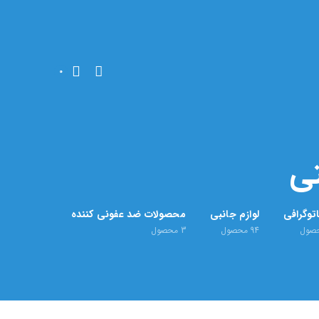
0
توگرافی
لوازم جانبی
محصولات ضد عفونی کننده
صول
94
محصول
3
محصول