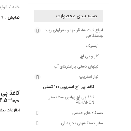
خانه
انواع
دسته بندی محصولات
نمایش
9
انواع کیت ها، قرصها و معرفهای رپید
ودستگاهی
آرسنیک
کلر و پی اچ
کیتهای دستی پارامترهای آب
نوار استریپ
کاغذ پی اچ استریپی 100 تستی
کاغذ پی اچ پهانون 200 تستی
4.5–۱۰٫۰
PEHANON
اطلاعات بیش
دستگاه های عمومی
سایر دستگاههای تجزیه ای