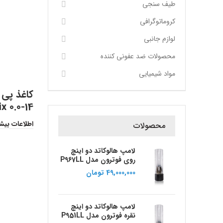
طیف سنجی
کروماتوگرافی
لوازم جانبی
محصولات ضد عفونی کننده
مواد شیمیایی
x 0.0-14
اطلاعات بیش
محصولات
لامپ هالوکاتد دو اینچ
روی فوترون مدل P967LL
49,000,000
تومان
لامپ هالوکاتد دو اینچ
نقره فوترون مدل P951LL