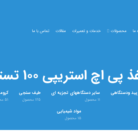
 ما
محصولات
خدمات و تعمیرات
مقالات
تماس با ما
 پی اچ استریپی 100 تستی
رپید ودستگاهی
سایر دستگاههای تجزیه ای
طیف سنجی
کروما
11
محصول
125
محصول
51
مح
مواد شیمیایی
15
محصول