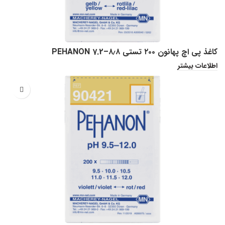
کاغذ پی اچ پهانون ۲۰۰ تستی PEHANON 7.2–۸٫۸
اطلاعات بیشتر