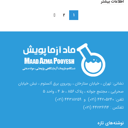
اطلاعات بیشتر
2
1
نشانی: تهران ، خیابان ستارخان ، روبروی برق آلستوم ، نبش خیابان
صحرایی ، مجتمع جوانه ، پلاک 856 ، ط 4 ، واحد 5
تلفن: 44205240 (021) و 44381259 (021)
تلفکس : 44236194 (021)
نوشته‌های تازه