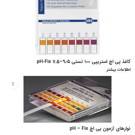
کاغذ پی اچ استریپی ۱۰۰ تستی pH-Fix 7.5–۹٫۵
اطلاعات بیشتر
نوارهای آزمون پی اچ pH – Fix