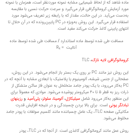
ماده شاهد که از لحاظ شیمیایی مشابه نمونه موردنظر است، هم­زمان با نمونه
مورد آزمایش کروماتوگرافی قرار می‌گیرد و سرعت حرکت نسبی با مقایسه
به‌دست می‌آید. در این حالت، مقدار که با رابطه زیر تعریف می‌شود مورد
استفاده قرار می‌گیرد. این روش به‌ویژه در PC پایین‌رونده که در آن حلال تا
انتهای پایینی کاغذ حرکت می‌کند مفید است.
مسافت طی شده توسط ماده استاندارد
/
مسافت طی شده توسط ماده
آنالیت = R
x
کروماتوگرافی لایه نازک
،
TLC
این روش نیز مانند PC بر روی یک بستر باز انجام می‌شود. در این روش،
صفحاتی از جنس شیشه، آلومینیوم یا پلاستیک با ابعادی مشابه با آنچه که در
PC به‌کار می‌رود، با یک پودر جامد متخلخل به عنوان فاز ساکن متشکل از
ذرات ریز به قطر ۵ تا ۴۰ میکرومتر پوشیده می‌شود. موادی که معمولاً برای
این ‌منظور به‌کار می‌رود شامل
سیلیکاژل
،
آلومینا، سلولز
،
پلی‌آمید
و
رزین­های
تبادلگر یونی
است. برای بالا بردن چسبندگی و در نتیجه افزایش قدرت
مکانیکی صفحه TLC، یک عامل‌ چسباننده مانند کلسیم سولفات با پودر جامد
مخلوط می‌شود.
روش عمل مانند کروماتوگرافی کاغذی است. از آنجا که در TLC، پودر