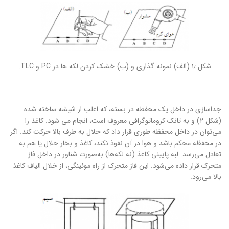
شکل ۱٫ (الف) نمونه ­گذاری و (ب) خشک کردن لکه ­ها در PC و TLC.
جداسازی در داخل یک محفظه در بسته، که اغلب از شیشه ساخته شده
(شکل ۲) و به تانک کروماتوگرافی معروف است، انجام می ­شود. کاغذ را
می‌توان در داخل محفظه طوری قرار داد که حلال به طرف بالا حرکت کند. اگر
درِ محفظه محکم باشد و هوا در آن نفوذ نکند، کاغذ و بخار حلال یا هم به
تعادل می‌رسد. لبه پایینی کاغذ (نه لکه‌ها) به‌صورت شناور در داخل فاز
متحرک قرار داده می‌شود. این فاز متحرک از راه موئینگی، از خلال الیاف کاغذ
بالا می‌رود.