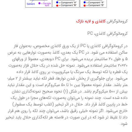
کروماتوگرافی
کاغذی و
لایه نازک
کروماتوگرافی کاغذی، PC
در کروماتوگرافی کاغذی یا PC از یک ورق کاغذی مخصوص، به‌عنوان فاز
ساکن استفاده می ­شود. در PC یک بعدی، کاغذ به‌صورت نوارهایی به عرض
۵ و طول ۲۰ سانتی­متر بریده می‌شود. برای PC دوبعدی، معمولاً از ورق­های
۲۰×۲۰ سانتی­متر استفاده می‌شود. نمونه حل­ شده در یک حلال فرّار به‌صورت
یک قطره یا لکه توسط یک سرنگ یا میکروپیپت بر روی کاغذ قرار داده
می‌شود. برای جلوگیری از پخش شدن نوارها، قطر لکه نباید بیشتر از ۲ میلی­
متر باشد. مقدار نمونه معمولاً بین ۱۰ تا ۵۰ میکروگرم است و این مقدار نباید
بیش از ۵۰۰ میکروگرم باشد. در شکل (۱) نحو­ه صحیح نمونه‌گذاری نشان
داده شده است. چند نمونه را می‌توان به‌صورت لکه‌های مجزا در طول یک
خط در پایین کاغذ قرار داد. حلال در اثر تبخیر (اغلب توسط یک سشوار)
خارج می‌شود. اگر نمونه خیلی رقیق باشد، می‌توان چند لکه را روی هم قرار
داد تا غلیظ‌ تر شود که در این صورت در فاصله هر لکه‌گذاری حلال باید تبخیر
شود.