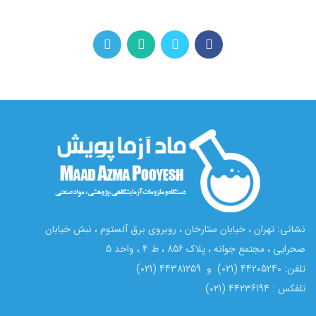
نشانی: تهران ، خیابان ستارخان ، روبروی برق آلستوم ، نبش خیابان
صحرایی ، مجتمع جوانه ، پلاک 856 ، ط 4 ، واحد 5
تلفن: 44205240 (021) و 44381259 (021)
تلفکس : 44236194 (021)