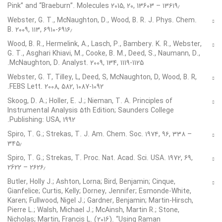
Pink” and “Braeburn”. Molecules 2015, 20, 13603 – ۱۳۶۱۹٫
Webster, G. T., McNaughton, D., Wood, B. R. J. Phys. Chem.
B. ۲۰۰۹, ۱۱۳, ۶۹۱۰-۶۹۱۶٫
Wood, B. R., Hermelink, A., Lasch, P., Bambery. K. R., Webster,
G. T., Asghari Khiavi, M., Cooke, B. M., Deed, S., Naumann, D.,
McNaughton, D. Analyst. 2009, 134, 1119-1125.
Webster, G. T, Tilley, L, Deed, S, McNaughton, D, Wood, B. R,
FEBS Lett. 2008, 582, 1087-1092.
Skoog, D. A.; Holler, E. J.; Nieman, T. A. Principles of
Instrumental Analysis 5th Edition; Saunders College
Publishing: USA, 1992.
Spiro, T. G.; Strekas, T. J. Am. Chem. Soc. ۱۹۷۴, ۹۶, ۳۳۸ –
۳۴۵٫
Spiro, T. G.; Strekas, T. Proc. Nat. Acad. Sci. USA. 1972, 69,
2622 – ۲۶۲۶٫
Butler, Holly J.; Ashton, Lorna; Bird, Benjamin; Cinque,
Gianfelice; Curtis, Kelly; Dorney, Jennifer; Esmonde-White,
Karen; Fullwood, Nigel J.; Gardner, Benjamin; Martin-Hirsch,
Pierre L.; Walsh, Michael J.; McAinsh, Martin R.; Stone,
Nicholas; Martin, Francis L. (2016). “Using Raman