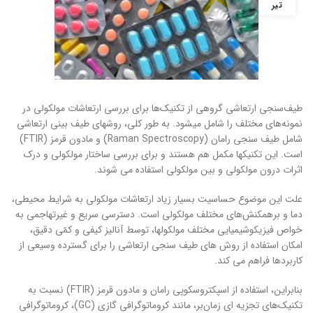
تیر
طیف‌سنجی ارتعاشی گروهی از تکنیک‌ها برای بررسی ارتعاشات مولکولی در
نمونه‌های مختلف را شامل میشود. به طور کلی، روشهای طیف بینی ارتعاشی
شامل طیف سنجی رامان (Raman Spectroscopy) و مادون قرمز (FTIR)
است. این تکنیکها مکمل هم هستند و برای بررسی ساختار مولکولی و درک
اثرات درون مولکولی و بین مولکولی استفاده می شوند.
علت این موضوع حساسیت بسیار زیاد ارتعاشات مولکولی به شرایط محیطی،
دما و برهمکنش‌های مختلف مولکولی است. دسترسی سریع و غیرتهاجمی به
خواص فیزیکوشیمیایی مختلف مولکولها، توسط آنالیز کیفی و کمّی دقیق،
امکان استفاده از روش های طیف سنجی ارتعاشی را برای گسترده وسیعی از
کاربردها فراهم می کند.
بنابراین، استفاده از اسپکتروسکوپی رامان و مادون قرمز (FTIR) نسبت به
تکنیک‌های تجزیه ای زمان‌بر، مانند کروماتوگرافی گازی (GC)، کروماتوگرافی