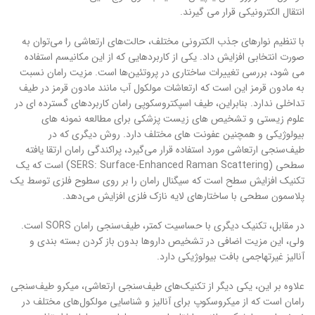
انتقال الکترونیکی قرار می گیرند.
با تنظیم نوارهای جذب الکترونی مختلف، حالت‌های ارتعاشی را می‌توان به
صورت انتخابی افزایش داد. یکی از کاربردهایی که از این مکانیسم استفاده
می شود، بررسی تغییرات ساختاری در پروتئین‌ها است. مزیت رامان نسبت
به مادون قرمز این است که ارتعاشات مولکول آب مانند مادون قرمز در طیف
تداخلی ندارد. بنابراین، طیف اسپکتروسکوپی رامان کاربردهای گسترده ای در
علوم زیستی و تشخیص های زیست پزشکی برای مطالعه نمونه های
بیولوژیکی و همچنین عفونت های مختلف دارد. روش دیگری که در
طیف‌سنجی ارتعاشی مورد استفاده قرار می‌گیرد، پراکندگی رامان ارتقا یافته
سطحی (SERS: Surface-Enhanced Raman Scattering) است که یک
تکنیک افزایش سطح است که سیگنال رامان را بر روی سطوح فلزی توسط یک
پلاسمون سطحی با ساختارهای لایه نازک فلزی افزایش می‌دهد.
در مقابل، تکنیک دیگری با حساسیت کمتر، طیف‌سنجی رامان SORS است.
ولی، این مزیت اضافی در تشخیص داروها بدون باز کردن بسته بندی و
آنالیز غیرتهاجمی بافت بیولوژیکی دارد.
علاوه بر این، یکی دیگر از تکنیک‌های طیف‌سنجی ارتعاشی، میکرو طیف‌سنجی
رامان است که از میکروسکوپ برای آنالیز و شناسایی مولکول‌های مختلف در