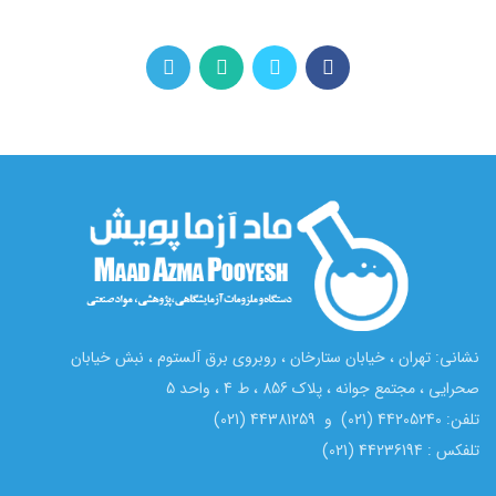
نشانی: تهران ، خیابان ستارخان ، روبروی برق آلستوم ، نبش خیابان
صحرایی ، مجتمع جوانه ، پلاک 856 ، ط 4 ، واحد 5
تلفن: 44205240 (021) و 44381259 (021)
تلفکس : 44236194 (021)