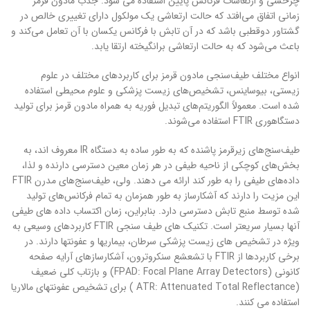
چرخشی و ارتعاشات فرکانس پایین استفاده می شود. جذب مادون قرمز
زمانی اتفاق می‌افتد که حالت ارتعاشی یک مولکول دارای تغییری خالص در
گشتاور دوقطبی باشد که در آن تابش با فرکانس یکسان با آن تعامل می‌کند و
باعث می‌شود که به حالت ارتعاشی برانگیخته ارتقا یابد.
انواع مختلف طیف‌سنجی مادون قرمز برای کاربردهای مختلف در علوم
زیستی، بیوساینس، تشخیص‌های زیست پزشکی و علوم محیطی استفاده
شده است. معمولاً الگوریتم‌های تبدیل فوریه به همراه مادون قرمز برای تولید
دستگاهوری FTIR استفاده می‌شوند.
طیف‌سنج‌های زیرقرمز پاشنده که به طور ساده به دستگاه IR معروف اند، به
بخش‌های کوچکی از ناحیه طیفی در هر زمان معین دسترسی دارنده و لذا،
داده‌های طیفی را به طور کند ارائه می دهند. ولی، طیف‌سنج‌های مدرن FTIR
این مزیت را دارند که آشکارساز به طور همزمان به تمام فرکانس‌های تولید
شده توسط منبع تابش دسترسی دارد. بنابراین، زمان اکتساب داده های طیفی
آنها بسیار سریعتر است. تکنیک های طیف سنجی FTIR کاربردهای وسیعی به
ویژه در تشخیص های زیست پزشکی سرطان، بیماریها و عفونتها دارند. در
برخی کاربردها از FTIR با تشعشع سنکروترون، آشکارسازهای آرایه صفحه
کانونی (FPAD: Focal Plane Array Detectors) و بازتاب کلی ضعیف
(ATR: Attenuated Total Reflectance ) برای تشخیص عفونتهای مالاریا
استفاده می کنند.