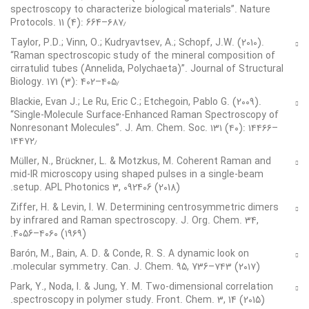
spectroscopy to characterize biological materials”. Nature
Protocols. 11 (4): 664–۶۸۷٫
Taylor, P.D.; Vinn, O.; Kudryavtsev, A.; Schopf, J.W. (2010).
“Raman spectroscopic study of the mineral composition of
cirratulid tubes (Annelida, Polychaeta)”. Journal of Structural
Biology. 171 (3): 402–۴۰۵٫
Blackie, Evan J.; Le Ru, Eric C.; Etchegoin, Pablo G. (2009).
“Single-Molecule Surface-Enhanced Raman Spectroscopy of
Nonresonant Molecules”. J. Am. Chem. Soc. ۱۳۱ (۴۰): ۱۴۴۶۶–
۱۴۴۷۲٫
Müller, N., Brückner, L. & Motzkus, M. Coherent Raman and
mid-IR microscopy using shaped pulses in a single-beam
setup. APL Photonics 3, 092406 (2018).
Ziffer, H. & Levin, I. W. Determining centrosymmetric dimers
by infrared and Raman spectroscopy. J. Org. Chem. 34,
4056–۴۰۶۰ (۱۹۶۹).
Barón, M., Bain, A. D. & Conde, R. S. A dynamic look on
molecular symmetry. Can. J. Chem. 95, 736–۷۴۳ (۲۰۱۷).
Park, Y., Noda, I. & Jung, Y. M. Two-dimensional correlation
spectroscopy in polymer study. Front. Chem. 3, 14 (2015).