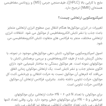
مایع با کارایی بالا (HPLC))، طیف‌سنجی جرمی (MS) و رزونانس مغناطیسی
هسته‌ای (NMR) ترجیح دارد.
اسپکتروسکوپی ارتعاشی چیست؟
تغییرات در انرژی مولکول‌ها هنگام انتقال بین سطوح انرژی ارتعاشی متمایز
باعث جذب یا نشر تابش الکترومغناطیس از مولکول می شود. انتقالات انرژی
ارتعاشی مختلف، منجر به فرکانس های متفاوت تابش الکترومغناطیسی می
شود.
اصول اسپکتروسکوپی مولکولی، تابش دهی مولکول‌های موجود در نمونه، با
بخش گزینش شده از طیف الکترومغناطیس و بررسی برهمکنش تابش با
مولکولهای نمونه است. هر مولکول بستگی به ساختار شیمیایی خود دارای
الگوی متمایز جذب و نشر تابش است. یک ارتعاش مولکولی زمانی اتفاق
می‌افتد که اتم‌های آن مولکول نسبت به حرکت انتقالی و چرخشی ثابت کل
مولکول، حرکت تناوبی داشته باشند. بنابراین، فرکانس ارتعاش آن مولکول
فرکانس حرکت تناوبی است.
برای مولکولی با تعداد N اتم، ۳N – ۶ حالت ارتعاشی برای مولکولهای
غیرخطی و ۳N – ۵ برای مولکولهای خطی وجود دارد. ولی، وقتی تعداد اتمها
افزایش می یابد، تعداد حالتهای ارتعاشی مربوطه نیز افزایش می یابد.