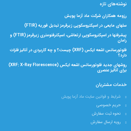
نوشته‌های تازه
رزومه همکاران شرکت ماد آزما پویش
سلهای مایعی در اسپکتروسکوپی زیرقرمز تبدیل فوریه (FTIR)
پیشرفتها در اسپکتروسکوپی ارتعاشی، اسپکترفتومتری زیرقرمز (FTIR) و
رامان
فلوئورسانس اشعه ایکس (XRF) چیست؟ و چه کاربردی در آنالیز فلزات
دارد؟
روشهای جدید فلوئورسانس اشعه ایکس (XRF: X-Ray Florescence)
برای آنالیز عنصری
خدمات مشتریان
شرایط و قوانین سایت ماد آزما پویش
حریم خصوصی
نحوه ثبت سفارش
رویه ارسال سفارش