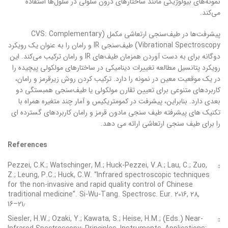
نمونه‌های بیولوژیکی مانند ساختارهای درون سلولی در سلول‌ها استفاده
می‌کند.
پیشرفت‌ها در طیف‌سنجی ارتعاشی مکمل (CVS: Complementary
Vibrational Spectroscopy) طیف‌سنجی IR و رامان را به عنوان یک رویکرد
دوگانه برای به دست آوردن همزمان طیف‌های IR و رامان ترکیب می‌کند. این
رویکرد پتانسیل مطالعه تغییرات دینامیکی در ساختارهای مولکولی پیچیده را
در یک موقعیت معین در نمونه را دارد. ترکیب کردن روش زیرقرمز و رامان،
کاربردهای متنوعی برای تعیین تقارن مولکولی یا طیف‌سنجی همبستگی دو
بعدی دارد. بنابراین، پیشرفت در کمومتریکیس و آمار چند متغیره همراه با
تکنیک های پیشرفته طیف سنجی مادون قرمز و رامان کاربردهای گسترده ای
را برای طیف سنجی ارتعاشی ارائه می دهد.
References
Pezzei, C.K.; Watschinger, M.; Huck-Pezzei, V.A.; Lau, C.; Zuo,
Z.; Leung, P.C.; Huck, C.W. “Infrared spectroscopic techniques
for the non-invasive and rapid quality control of Chinese
traditional medicine”. Si-Wu-Tang. Spectrosc. Eur. 2016, 28,
16–۲۱٫
Siesler, H.W.; Ozaki, Y.; Kawata, S.; Heise, H.M.; (Eds.) Near-