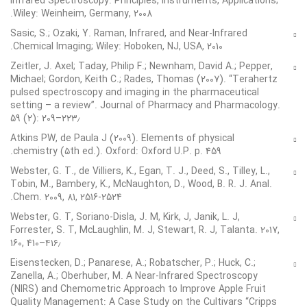
Infrared Spectroscopy: Principles, Instruments, Applications;
Wiley: Weinheim, Germany, 2008.
Sasic, S.; Ozaki, Y. Raman, Infrared, and Near-Infrared
Chemical Imaging; Wiley: Hoboken, NJ, USA, 2010.
Zeitler, J. Axel; Taday, Philip F.; Newnham, David A.; Pepper,
Michael; Gordon, Keith C.; Rades, Thomas (2007). “Terahertz
pulsed spectroscopy and imaging in the pharmaceutical
setting – a review”. Journal of Pharmacy and Pharmacology.
59 (2): 209–۲۲۳٫
Atkins PW, de Paula J (2009). Elements of physical
chemistry (۵th ed.). Oxford: Oxford U.P. p. 459.
Webster, G. T., de Villiers, K., Egan, T. J., Deed, S., Tilley, L.,
Tobin, M., Bambery, K., McNaughton, D., Wood, B. R. J. Anal.
Chem. 2009, 81, 2516-2524.
Webster, G. T, Soriano-Disla, J. M, Kirk, J, Janik, L. J,
Forrester, S. T, McLaughlin, M. J, Stewart, R. J, Talanta. 2017,
160, 410–۴۱۶٫
Eisenstecken, D.; Panarese, A.; Robatscher, P.; Huck, C.;
Zanella, A.; Oberhuber, M. A Near-Infrared Spectroscopy
(NIRS) and Chemometric Approach to Improve Apple Fruit
Quality Management: A Case Study on the Cultivars “Cripps