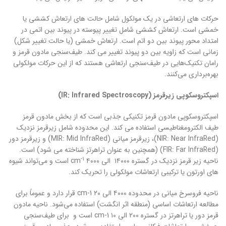
حرکات های ارتعاشی در یک مولکول شامل حالت های ارتعاش کششی یا
خمشی است. ارتعاش کششی شامل تغییر پیوسته در پیوند بین اتمی در
امتداد محور پیوند بین دو اتم است. ارتعاش خمشی (یا حالت تغییر شکل)
زمانی است که زاویه بین دو پیوند تغییر می کند. طیف‌سنجی مادون قرمز و
رامان تکنیک‌هایی در طیف‌سنجی ارتعاشی هستند که از این حرکات مولکولی
بهره‌برداری می‌کنند.
اسپکتروسکوپی زیرقرمز (
Infrared Spectroscopy
IR:
)
اسپکتروسکوپی مادون قرمز تکنیکی جذبی است که از بخش مادون قرمز
طیف الکترومغناطیسی استفاده می کند. این محدوده شامل زیرقرمز نزدیک
(NIR: Near InfraRed)، زیرقرمز میانی (MIR: Mid InfraRed) و زیرقرمز دور
(FIR: Far InfraRed) (همچنین به عنوان تراهرتز شناخته می شود) است.
-1
ناحیه زیر قرمز نزدیک در گستره ۱۴۰۰۰ الی ۴۰۰۰ cm
است و می‌تواند شیوه
های اورتون یا ترکیبی ارتعاشات مولکولی را تحریک کند.
ناحیه فروسرخ میانی در محدوده ۴۰۰۰ الی ۲۰ cm-1 قرار دارد و عموماً برای
مطالعه ارتعاشات اساسی (منطقه اثر انگشت) استفاده می‌شود. ناحیه مادون
قرمز دور یا تراهرتز در گستره ۲۰۰ الی ۱۰ cm-1 است و برای طیف‌سنجی