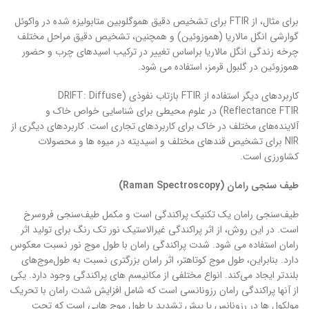
برای مثال، از FTIR برای تشخیص دقیق هموگلوبین متابولیزه شده در واکوئل
گوارشی انگل مالاریا (هموزوئین) و همچنین، تشخیص دقیق مراحل مختلف
چرخه زندگی انگل مالاریا براساس تغییر در ترکیب اسیدهای چرب و حضور
هموزوئین در گلبول قرمز، استفاده می شود.
کاربردهای دیگر استفاده از FTIR بازتاب نفوذی (DRIFT: Diffuse
Reflectance FTIR) در علوم محیطی برای شناسایی خواص خاک و
آلاینده‌های مختلف در خاک برای کاربردهای تجاری است. کاربردهای دیگری از
NIR برای تشخیص قندهای مختلف و اسیدیته در میوه ها و محصولات
کشاورزی است.
طیف سنجی رامان (
Raman Spectroscopy
)
طیف‌سنجی رامان یک تکنیک پراکندگی است و مکمل طیف‌سنجی فروسرخ
است. در این روش، از اثر پراکندگی غیرالاستیک نور تک رنگ برای تولید اثر
رامان استفاده می شود. شدت پراکندگی رامان با طول موج نور نسبت معکوس
دارد. بنابراین، طول موج کوتاهتر، اثر رامان بزرگتری نسبت به طول‌موج‌های
بلندتر ایجاد می‌کند. انواع مختلفی از مکانیسم های پراکندگی وجود دارد. یکی
از آنها پراکندگی رامان رزونانسی است که شامل افزایش شدت رامان با تحریک
مولکول ها در رزونانس یا پیش تشدید با طول موج هایی است که تحت