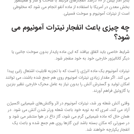
بنابر آمار بیش از ۸۰ درصد انفجارهای مرتبط با ساخت و ساز و همینطور
بخش معدن در آمریکا با استفاده از ماده آنفو انجام می شود که مخلوطی
است از نیترات آمونیوم و سوخت فسیلی.
چه چیزی باعث انفجار نیترات آمونیوم می
شود؟
شرایط خاصی باید اتفاق بیافتد که این ماده پایدار بدون سوخت جانبی یا
دیگر کاتالیزور خارجی خود به خود منفجر شود.
نیترات آمونیوم یک ماده انرژی زا است که با تجزیه قابلیت اشتعال زایی پیدا
می کند. اگر مقدار زیادی نیترات امونیوم روی هم جمع شده باشند، می توانند
امکان تولید و گسترش آتش را بدون نیاز به عامل محرک خارجی نظیر بنزین
یا گازوئیل فراهم آورند.
وقتی آتش شعله ور شد، نیترات آمونیوم در اثر واکنش‌های شیمیایی اکسیژن
آزاد می کند، امری که به نوبه خود باعث شعله ورتر شدن آتش می شود. در
همان حال که ماده شیمیایی گرم می شود، گاز داغ در هوا منتشر می شود و
در صورتی که مکان بسته باشد این گازها روی هم جمع شده و باعث یک
انفجار یکپارچه خواهند شد.