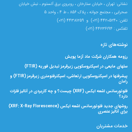
نشانی: تهران ، خیابان ستارخان ، روبروی برق آلستوم ، نبش خیابان
صحرایی ، مجتمع جوانه ، پلاک 856 ، ط 4 ، واحد 5
تلفن: 44205240 (021) و 44381259 (021)
تلفکس : 44236194 (021)
نوشته‌های تازه
رزومه همکاران شرکت ماد آزما پویش
سلهای مایعی در اسپکتروسکوپی زیرقرمز تبدیل فوریه (FTIR)
پیشرفتها در اسپکتروسکوپی ارتعاشی، اسپکترفتومتری زیرقرمز (FTIR) و
رامان
فلوئورسانس اشعه ایکس (XRF) چیست؟ و چه کاربردی در آنالیز فلزات
دارد؟
روشهای جدید فلوئورسانس اشعه ایکس (XRF: X-Ray Florescence)
برای آنالیز عنصری
خدمات مشتریان