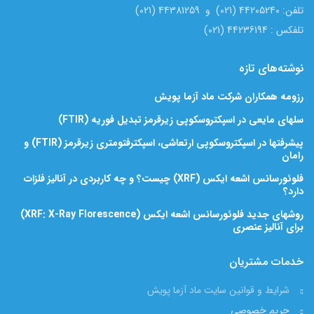
تلفن: 44205240 (021) و 44381259 (021)
تلفکس : 44236194 (021)
نوشته‌های تازه
رزومه همکاران شرکت ماد آزما پویش
سلهای مایعی در اسپکتروسکوپی زیرقرمز تبدیل فوریه (FTIR)
پیشرفتها در اسپکتروسکوپی ارتعاشی، اسپکترفتومتری زیرقرمز (FTIR) و
رامان
فلوئورسانس اشعه ایکس (XRF) چیست؟ و چه کاربردی در آنالیز فلزات
دارد؟
روشهای جدید فلوئورسانس اشعه ایکس (XRF: X-Ray Florescence)
برای آنالیز عنصری
خدمات مشتریان
شرایط و قوانین سایت ماد آزما پویش
حریم خصوصی