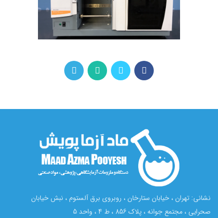
نشانی: تهران ، خیابان ستارخان ، روبروی برق آلستوم ، نبش خیابان
صحرایی ، مجتمع جوانه ، پلاک 856 ، ط 4 ، واحد 5