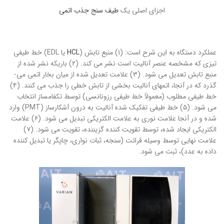
اجزای اصلی یک
طیف ­سنج جذب اتمی
عملکرد دستگاه به این شرح است: (۱) منبع تابش (
HCL
یا EDL) خط طیفی
تیزی که مشخصه عنصر آنالیت است نشر می­ کند. (۲) باریکه نشر شده از
منبع تابش تعدیل می ­شود. (۳) علامت تعدیل شده از میان بخار اتمی می­
گذرد که در آنجا، اتم­های آنالیت بخشی از تابش خطی را جذب می ­کنند. (۴)
خط طیفی مطلوب (معمولاً خط طیفی رزونانسی) توسط تکفامساز انتخاب
می ­شود. (۵) خط طیفی تفکیک شده آنالیت به درون آشکارساز (PMT) وارد
شده و در آنجا علامت نوری به علامت الکتریکی تبدیل می­ شود. (۶) علامت
الکتریکی ایجاد ­شده، توسط تقویت ­کننده گزیننده، تقویت می ­شود. (۷)
علامت نهایی توسط وسیله قرائت (سنجه، ثبات نواری، چاپگر یا تبدیل­ کننده
داده­ به عدد)، ثبت می­ شود.