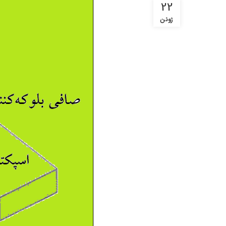
22
ژوئن