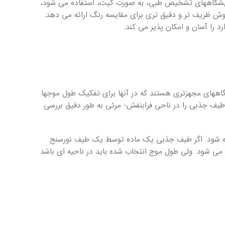
آزمایشگاه­های تشخیص طبی، به صورت کیت، استفاده می­ شود،
ظریف ­تر و دقیق ­تری برای مقایسه رنگ ارائه می ­دهد.
ا آسان و امکان­ پذیر می­ کند.
اه­های مجهزتری هستند که در آن­ها برای تفکیک طول­ موج­ها
 و طیف جذبی را در ناحی فرا­بنفش- مرئی به ­طور دقیق بررسی
اده شود. اگر طیف جذبی یک ماده توسط یک طیف­ نورسنج
ی ­شود. ولی طول ­موج انتخاب شده باید در ناحیه­ ای باشد