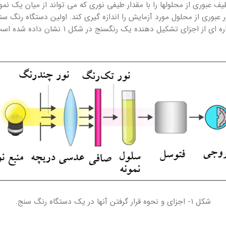
طیف عبوری از محلول­ها را با مقدار طیفی نوری که می­ تواند از میان یک نم
است. طرح­ واره ­ای از اجزای تشکیل ده
شکل ۱- اجزای و نحوه قرار گرفتن آن­ها در یک دستگاه رنگ­ سنج.