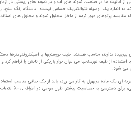
برخی از آنالیت­ ها در صنعت، نمونه­ های آب و در نمونه ­های زیستی در 
گ، به اندازه یک وسیله فتوالکتریک حساس نیست. دستگاه رنگ­ سنج، روش 
ایسه پرتوهای عبور کرده از داخل محلول نمونه و محلول ­های استاندارد ر
ی پیچیده ندارند، مناسب هستند. طیف­ نورسنج­ها یا اسپکتروفتومترها دستگ
با استفاده از طیف­ نورسنج­ها می ­توان نوار باریکی از تابش را فراهم کرد
 می ­شود.
جزیه ­ای یک ماده مجهول به کار می ­رود، باید از یک صافی مناسب استف
لی، برای دسترسی به حساسیت بیشتر، طول­ موجی در اطراف λ
انتخاب م
max