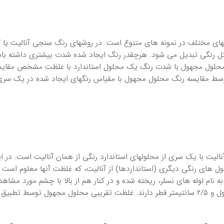
ت­های مختلف در نمونه­ های متنوع است. در روش­های رنگ­ سنجی آنالیت یا
 رنگی تبدیل می­ شود. هرچقدر رنگ ایجاد شده شدت بیشتری داشته باشد،
لول مجهول با شدت رنگ یک محلول استاندارد با غلظت مشخص مقایسه شده
ط مقایسه رنگ محلول مجهول با مقیاس رنگ­های ایجاد شده در یک سری م
یت با یک سری از محلول­های استاندارد رنگی از همان آنالیت است. در 
ول­ های رنگی دیگری (استانداردها) از آنالیت، که غلظت آن­ها معلوم است
م لوله­ های نسلر، ریخته شده و در کنار هم از بالا با چشم مورد مشاهده و
بزرگ، یکنواخت و ته ­پهن هستند که در حدود ۳۰ سانتی­متر طول و ۲/۵ سانتی­متر قطر دارند. غلظت 