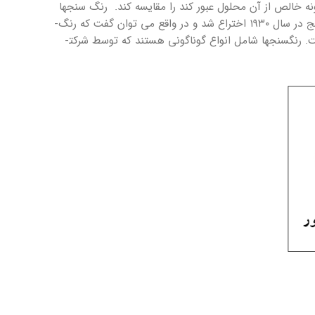
ونه خالص از آن محلول عبور کند را مقایسه کند. رنگ­ سنج­ها
معمولاً شامل یک فتوسل هستند که می ­توانند میزان طیف نور عبوری از محلول مورد آزمایش را اندازه ­گیری کند. اولین دستگاه رنگ­ سنج در سال ۱۹۳۰ اختراع شد و در واقع می ­توان گفت که رنگ­
نده یک رنگ­سنج در شکل ۱ نشان داده شده است. رنگ­سنج­ها شامل انواع گوناگونی هستند که توسط شرکت­