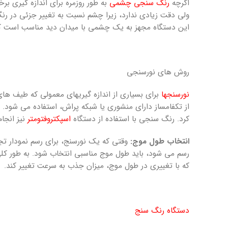
اگرچه
رنگ ­سنجی چشمی
به ­طور روزمره برای اندازه­ گیری 
ولی دقت زیادی ندارد، زیرا چشم نسبت به تغییر جزئی در رن
این دستگاه مجهز به یک چشمی با میدان دید مناسب است که مق
روش­ های نورسنجی
نورسنج­ها
برای بسیاری از اندازه­ گیری­های معمولی که طیف­ ها
از تکفام­ساز دارای منشوری یا شبکه­ پراش، استفاده می ­شود. 
کرد. رنگ‌ سنجی با استفاده از دستگاه
اسپکتروفتومتر
نیز انجام
انتخاب طول­ موج:
وقتی که یک نورسنج، برای رسم نمودار ت
رسم می ­شود، باید طول­ موج مناسبی انتخاب شود. به­ طور ک
که با تغییری در طول­ موج، میزان جذب به سرعت تغییر کند.
دستگاه رنگ­ سنج