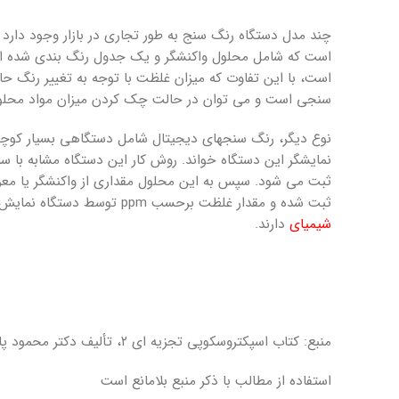
چند مدل دستگاه رنگ­ سنج به طور تجاری در بازار وجود دارد ک
است که شامل محلول واکنشگر و یک جدول رنگ ­بندی شده است،
سنجی است و می­ توان در حالت چک کردن میزان مواد محلول
نوع دیگر، رنگ­ سنجهای دیجیتال شامل دستگاهی بسیار کوچک ا
نمایشگر این دستگاه خواند. روش کار این دستگاه مشابه با س
ثبت می ­شود. سپس به این محلول مقداری از واکنشگر یا م
ثبت شده و مقدار غلظت برحسب ppm توسط دستگاه نمایش داده می­ شود. این مدل دستگاه کوچک، سبک، قابل حمل و ارزان بوده و دقت اندازه ­گیری بهتری نسبت به
شیمیای
دارند.
منبع: کتاب اسپکتروسکوپی تجزیه ای ۲، تألیف دکتر محمود پایه قدر، انتشارات سرافراز
استفاده از مطالب با ذکر منبع بلامانع است