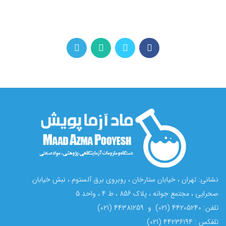
نشانی: تهران ، خیابان ستارخان ، روبروی برق آلستوم ، نبش خیابان
صحرایی ، مجتمع جوانه ، پلاک 856 ، ط 4 ، واحد 5
تلفن: 44205240 (021) و 44381259 (021)
تلفکس : 44236194 (021)