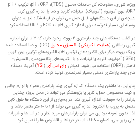
ویژه، شوری، مقاومت، کل جامدات محلول (TDS)، pH ، ORP، ترکیب pH /
ORP، یون آمونیوم (آمونیاک)، نیترات، کلرید و دما را اندازه گیری کرد.
همچنین از این دستگاههای قابل حمل می توان در آزمایشگاه نیز به عنوان
وسیله ای بسیار قدرتمند برای اندازه گیری BODs ، pH و ORP استفاده کرد.
در اغلب دستگاه های چند پارامتری ۴ پورت وجود دارد، که ۳ تا برای اندازه
گیری رسانایی (
هدایت الکتریکی
)،
اکسیژن محلول
(DO)، و دما استفاده شده
و یک پورت دیگر برای الکترودهای ترکیبی pH، الکترودهای ترکیبی یون گزین
(ISEs) آمونیوم، کلرید یا نیترات، و یا الکترودهای پتانسیومتری اکسایش-
کاهش (ORP) استفاده می شود. کمپانی
وای اس آی
(
YSI
) آمریکا دستگاه
های چند پارامتری دستی بسیار قدرتمندی تولید کرده است.
پنابراین، با داشتن یک دستگاه اندازه گیری چند پارامتری همراه با لوازم جانبی
و کیف مخصوص حمل، کاربر یا پژوهشگر می تواند در محل پروژه چندین
پارامتر را به سهولت اندازه گیری کند. در بسیاری از این دستگاه ها طول کابل
متصل به پروب یا الکترود اندازه گیری می تواند از ۱ تا ۱۰ متر متغیر باشد و
لذا، بدون نمونه برداری می توان پارامترهای مورد نظر را در آب ها و شورابه
های زیرزمینی، اعماق مختلف آب در دریاها و اقیانوس ها را تعیین کرد.