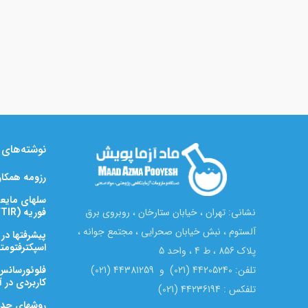
نوشته‌های ت
رزومه همکا
سلهای مایعی
فوریه (FTIR)
نشانی: تهران ، خیابان ستارخان ، روبروی برق
آلستوم ، نبش خیابان صحرایی ، مجتمع جوانه ،
پیشرفتها در
اسپکترفتومتری زیرق
پلاک 856 ، ط 4 ، واحد 5
تلفن: 44205240 (021) و 44381259 (021)
کاربردی در آن
تلفکس : 44236194 (021)