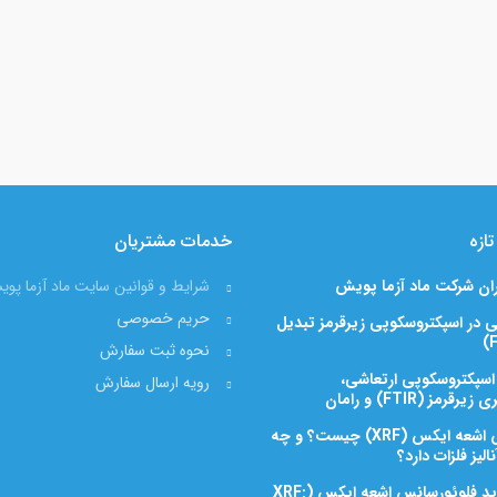
ازه
خدمات مشتریان
ران شرکت ماد آزما پویش
شرایط و قوانین سایت ماد آزما پو
حریم خصوصی
 در اسپکتروسکوپی زیرقرمز تبدیل
نحوه ثبت سفارش
 اسپکتروسکوپی ارتعاشی،
رویه ارسال سفارش
رمز (FTIR) و رامان
فلوئورسانس اشعه ایکس (XRF) چیست؟ و چه
الیز فلزات دارد؟
روشهای جدید فلوئورسانس اشعه ایکس (XRF: