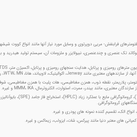
مترهای فرابنفش- مریی دوپرتوی و وسایل مورد نیاز آن­ها مانند انواع کووت شیشه­ای
کاتد تک­ عنصری و چندعنصری، نبیولایزر و ملزومات آن، سیستم تولید هیدرید و بخ
 اکوالیتیک، لاویباند، هانا، WTW، MN، رادواگ و غیره.
رفرکتومتر، پلاریمتر، نقطه­ ذوب، همزن مغناطیسی، هات پلیت با همزن مغناطیسی، شوف
ن معتبری، مانند بیندر، ممرت، استوارت، الکتروترمال، MMM، IKA و غیره.
تجهیزات کروماتوگرافی گازی (GC)، کروماتوگرافی لایه نازک (TLC)، کروماتوگرافی 
 انواع الک، تقسیم ­کننده نمونه­ های پودری و غیره.
مپانی­ های معتبر دنیا مانند پیرکس، شات، ایزولب، زیماکس و غیره.