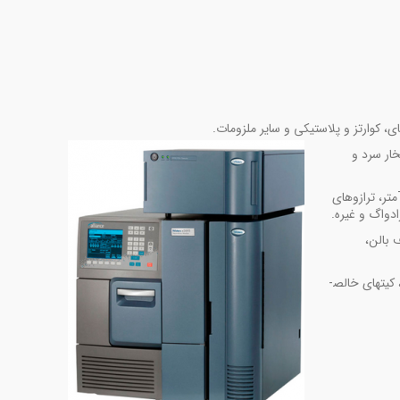
، کوارتز و پلاستیکی و سایر ملزومات.
ار سرد و
تأمین دستگاه­های کدورت­ سنج، تعیین BOD و COD، pHمترها و یون­ مترهای رومیزی و پرتابل، هدایت­ سنج­های رومیزی و پرتابل، اکسیژن­ متر، TDSمتر، ترازوهای
 بالن،
مایع با عملکرد زیاد (HPLC)، استخراج فاز جامد (SPE)، بایوآنالیزر، کیت­های خالص­