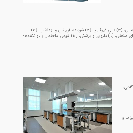
مشاوره علمی و تأمین مواد اولیه و افزودنی­های شیمیایی از منابع داخلى و خارجی برای صنایع مختلف، مانند: (۱) صنایع شیمیایی، (۲) فرآوری مواد معدنی، (۳) کانی غیرفلزی، (۴) شوینده، آرایشی و بهداشتی، (۵)
تصفیه آب و پساب، (۶) صنایع غذایی، مکمل­های غذایی، لبنی، نان و شیرینی، (۷) کود، سموم کشاورزی و خوراک دام و طیور، (۸) رنگ، رزین و حلال­های صنعتی، (۹) دارویی و پزشکی، (۱۰) شیمی ساختمان و روان­کننده­
گاهی،
یزات و