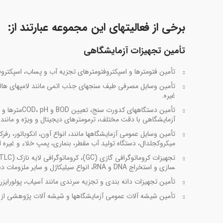
برخی از فعالیت­های این مجموعه عبارتند از:
تأمین تجهیزات آزمایشگاهی
تأمین فتومترها و اسپکتروفتومترهای تجزیه آب و پساب، اسپکتروفتو
تأمین وسایل مصرفی طیف ­سنج­های جذب اتمی مانند لامپ­های هالو
غیره.
آزمایشگاهی با دقت مختلف، ترمومترهای دیجیتال و ویژه و مانند آن­ها، از سازنده­های معتبری مانند Jenway،
تأمین وسایل عمومی آزمایشگاه­ها مانند، انواع آون، انکوباتور، 
میکروکجلدال، دستگاه تولید آب مقطر، بن­ماری، پمپ­ خلاء و غیره از سازندگا
سازی و استخراج DNA و RNA، انواع سیلیکاژل و سایر ملزومات دستگاه­های کروماتوگرافی.
تأمین تجهیزات دانه­ بندی و تجزیه سرندی مانند آسیاب­، پولورایزر،
تأمین شیشه­ آلات عمومی آزمایشگاه­ها و شیشه­ آلات پژوهشی از ک