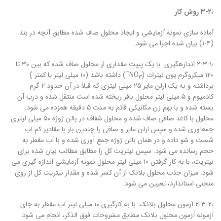
۳-۲٫
روش کار
آماده سازی نمونه آزمایشی و ایجاد محلول صاف شده مطابق آنچه در بند
(۴-۱) بیان شده اجرا می شود.
۲-۳-۱٫ اندازه‏گیری: با یک پیپت مقداری از محلول صاف شده که بین ۳۰ تا
۱۲۰ میکروگرم یون نیترات (NO
¯) داشته باشد (۱۰ میلی لیتر یا کمتر )
3
برداشته و به یک ارلن مایر ۲۵ میلی لیتری که قبلاً در آن حدود ۲ گرم
کادمیوم و ۵ میلی لیتر محلول بافر ریخته شده است منتقل شده و درب آن
بسته شده و با بهم زن مکانیکی قائم به مدت ۵ دقیقه همزده می شود.
محلول با کاغذ صافی صاف شده و محلول شفاف در بالن ژوژه ۵۰ میلی لیتری
جمع‏آوری شده و سپس ارلن مایر و صافی را چندین بار با مقادیر کم آب
شست و شو داده و در همان بالن ژوژه جمع آوری شده و با آب مقطر به
حجم رسانده می شود. سپس نیتریت کل را مطابق مطالب بیان شده برای
نیتریت، با به کار گرفتن ۱۰ میلی لیتر محلول نمونه آزمایشی اندازه گیری می
شود. میزان جذب محلول بلانک از آن کسر شده و مقدار نیتریت کل از روی
منحنی استاندارد، تعیین می شود.
۲-۳-۲٫ آزمون محلول بلانک: با به کارگیری ۱۰ میلی لیتر آب مقطر به جای
آزمونه آزمون محلول بلانک مطابق مشروحات فوق الذکر، انجام می شود.