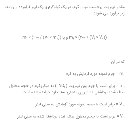
مقدار نیتریت برحسب میلی گرم، در یک کیلوگرم یا یک لیتر فرآورده از روابط
زیر برآورد می شود:
)) و یا m
× V
× (۲۰۰ / (V
m
))
× m
× (۲۰۰ / (V
1
1
0
1
1
0
که در آن
m
= جرم نمونه مورد آزمایش به گرم
0
m
= برابر است با جرم یون نیتریت (NO
¯) به میکروگرم در حجم محلول
2
1
صاف شده برداشتی که از روی منحنی استاندارد خوانده شده است.
V = برابر است با حجم نمونه مورد آزمایش به میلی لیتر
۰
V = برابر است با حجم محلول صاف شده برداشته شده به میلی لیتر
۱