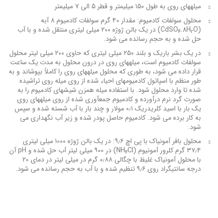
میله‏های روی به طول ۱۵۰ میلیمتر و قطر ۵ الی ۷ میلیمتر
محلول سولفات کادمیوم: مقدار ۴۰ گرم سولفات کادمیوم ۸ آبه
(CdSO
.8H
O) در یک بالن ژوژه ۲۰۰ میلی لیتری منتقل شده و با آب
4
2
حل شده و به حجم رسانده می شود.
در یک بشر باریک و بلند ۲۵۰ میلی لیتری که حاوی ۲۰۰ میلی لیتر محلول
سولفات کادمیوم است، میله‏های روی در درون محلول به مدت یک ساعت
قرار داده می شود، به طوری که محلول میله‏های روی را کاملاً بپوشاند و به
طور منظم با اسپاتول کادمیوم‏های احیاء شده از روی میله روی تراشیده
شده تا وارد محلول شود. با استفاده میله همزن شیشه‏ای کادمیوم را به
صورت گرد نرم درآورده و کادمیوم جمع‏آوری شده از روی میله‏های روی
یک بار با اسید کلریدریک ۰٫۱ مولار و چند بار با آب شسته شده و سپس
به کار برده می شود. کادمیوم حاصل پودر شده و زیر آب نگهداری می
شود.
محلول بافر آمونیاک با پی اچ ۹٫۶: در یک بالن ژوژه ۱۰۰۰ میلی لیتری
۳۷٫۴ گرم کلرور آمونیوم (NH
Cl) در ۹۰۰ میلی لیتر آب حل شده و pH آن
4
با محلول آمونیاک غلیظ با چگالی ۰٫۸۸ گرم در میلی لیتر در دمای ۲۰
درجه سانتیگراد روی ۹٫۶ تنظیم شده و با آب به حجم رسانده می شود.