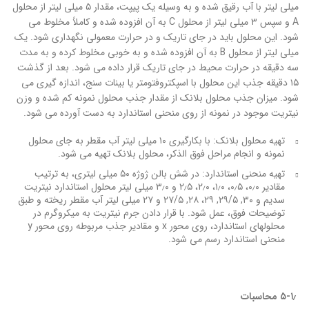
میلی لیتر با آب رقیق شده و به وسیله یک پیپت، مقدار ۵ میلی لیتر از محلول
A و سپس ۳ میلی لیتر از محلول C به آن افزوده شده و کاملاً مخلوط می
شود. این محلول باید در جای تاریک و در حرارت معمولی نگهداری شود. یک
میلی لیتر از محلول B به آن افزوده شده و به خوبی مخلوط کرده و به مدت
سه دقیقه در حرارت محیط در جای تاریک قرار داده می شود. بعد از گذشت
۱۵ دقیقه جذب این محلول با اسپکتروفتومتر یا بینات سنج، اندازه گیری می
شود. میزان جذب محلول بلانک از مقدار جذب محلول نمونه کم شده و وزن
نیتریت موجود در نمونه از روی منحنی استاندارد به دست آورده می شود.
تهیه محلول بلانک: با بکارگیری ۱۰ میلی لیتر آب مقطر به جای محلول
نمونه و انجام مراحل فوق الذکر، محلول بلانک تهیه می شود.
تهیه منحنی استاندارد: در شش بالن‏ ژوژه ۵۰ میلی لیتری، به ترتیب
مقادیر ۰٫۰، ۰٫۵، ۱٫۰، ۲٫۰، ۲٫۵ و ۳٫۰ میلی لیتر محلول استاندارد نیتریت
سدیم و ۳۰, ۲۹/۵, ۲۹، ۲۸, ۲۷/۵ و ۲۷ میلی لیتر آب مقطر ریخته و طبق
توضیحات فوق، عمل شود. با قرار دادن جرم نیتریت به میکروگرم در
محلول‏های استاندارد، روی محور x و مقادیر جذب مربوطه روی محور y
منحنی استاندارد رسم می شود.
۵-۱٫
محاسبات