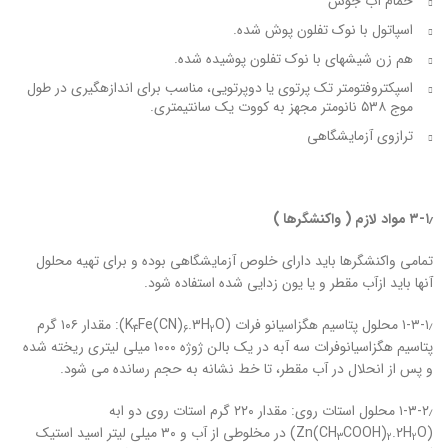
حمام آب جوش
اسپاتول با نوک تفلون پوش شده.
هم زن شیشه‏ای با نوک تفلون پوشیده شده.
اسپکتروفتومتر تک پرتوی یا دوپرتویی، مناسب برای اندازه‏گیری در طول
موج ۵۳۸ نانومتر مجهز به کووت یک سانتیمتری.
ترازوی آزمایشگاهی
۳-۱٫ مواد لازم ( واکنشگرها )
تمامی واکنشگرها باید دارای خلوص آزمایشگاهی بوده و برای تهیه محلول
آنها باید ازآب مقطر و یا یون زدایی شده استفاده شود.
۱-۳-۱٫ محلول پتاسیم هگزاسیانو فرات (K
.3H
Fe(CN)
O): مقدار ۱۰۶ گرم
4
6
2
پتاسیم هگزاسیانوفرات سه آبه در یک بالن ژوژه ۱۰۰۰ میلی لیتری ریخته شده
و پس از انحلال در آب مقطر، تا خط نشانه به حجم رسانده می شود.
۱-۳-۲٫ محلول استات روی: مقدار ۲۲۰ گرم استات روی دو ابه
(Zn(CH
.2H
COOH)
O) در مخلوطی از آب و ۳۰ میلی لیتر اسید استیک
3
2
2