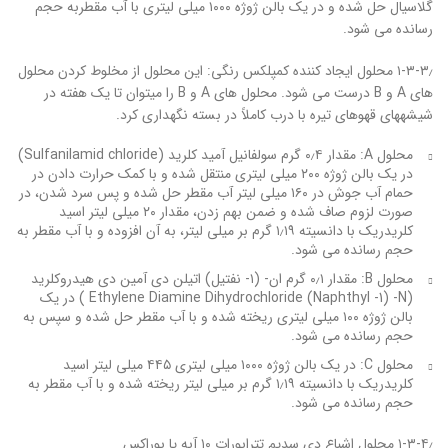
گلاسیال حل شده و در یک بالن ژوژه ۱۰۰۰ میلی لیتری با آب مقطربه حجم
رسانده می شود.
۱-۳-۳٫ محلول ایجاد کننده کمپلکس رنگی: این محلول از مخلوط کردن محلول
های A و B درست می شود. محلول های A و B را می‏توان تا یک هفته در
شیشه‏های قهوه‏ای تیره با درب کاملاً در بسته نگهداری کرد.
محلول A: مقدار ۰٫۴ گرم سولفانیل آمید کلرید (Sulfanilamid chloride)
در یک بالن ژوژه ۲۰۰ میلی لیتری منتقل شده و با کمک حرارت دادن در
حمام آب جوش در ۱۶۰ میلی لیتر آب مقطر حل شده و پس سرد شدن، در
صورت لزوم صاف شده و ضمن بهم زدن، مقدار ۲۰ میلی لیتر اسید
کلریدریک با دانسیته ۱٫۱۹ گرم بر میلی لیتر، به آن افزوده و با آب مقطر به
حجم رسانده می شود.
محلول B: مقدار ۰٫۱ گرم ان- (۱- نفتیل) اتیلن دی آمین دی هیدروکلرید
(Ethylene Diamine Dihydrochloride (Naphthyl -1) -N ) در یک
بالن ژوژه ۱۰۰ میلی لیتری ریخته شده و با آب مقطر حل شده و سپس به
حجم رسانده می شود.
محلول C: در یک بالن ژوژه ۱۰۰۰ میلی لیتری ۴۴۵ میلی لیتر اسید
کلریدریک با دانسیته ۱٫۱۹ گرم بر میلی لیتر ریخته شده و با آب مقطر به
حجم رسانده می شود.
۱-۳-۴٫ محلول اشباع دی سدیم تترابورات ۱۰ آبه یا بوراکس