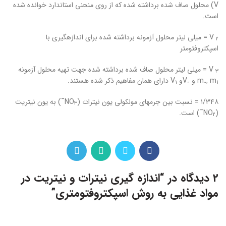
V) محلول صاف شده برداشته شده که از روی منحنی استاندارد خوانده شده
است.
V = میلی لیتر محلول آزمونه برداشته شده برای اندازه‏گیری با
۲
اسپکتروفتومتر
V = میلی لیتر محلول صاف شده برداشته شده جهت تهیه محلول آزمونه
۳
, m
m
و V
و V
دارای همان مفاهیم ذکر شده هستند.
1
0
0
1
۱/۳۴۸ = نسبت بین جرم‏های مولکولی یون نیترات (NO
¯) به یون نیتریت
3
(NO
¯) است.
2
2 دیدگاه در “
اندازه گیری نیترات و نیتریت در
مواد غذایی به روش اسپکتروفتومتری
”