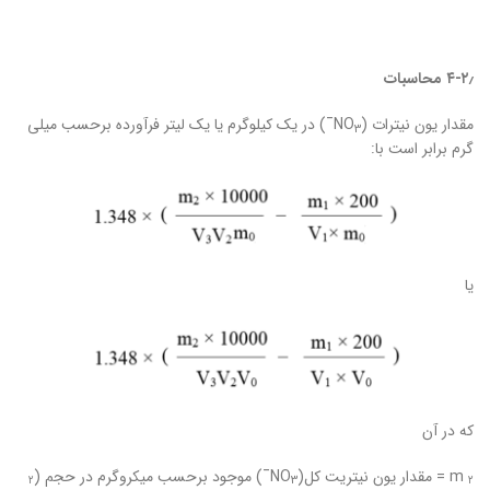
۴-۲٫
محاسبات
مقدار یون نیترات (NO
¯) در یک کیلوگرم یا یک لیتر فرآورده برحسب میلی
3
گرم برابر است با:
یا
که در آن
m = مقدار یون نیتریت کل(NO
¯) موجود برحسب میکروگرم در حجم (
۲
3
۲