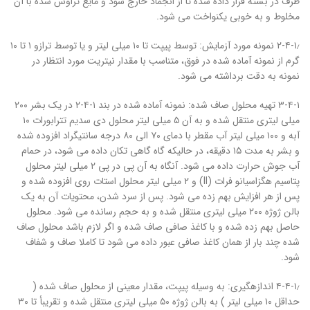
ظرف در بسته قرار داده شده تا از انجماد خارج شود و مایع تراوش شده با آن
مخلوط و به خوبی یکنواخت می شود.
۲-۴-۱٫ نمونه مورد آزمایش: توسط پیپت تا ۱۰ میلی لیتر و یا توسط ترازو ۱ تا ۱۰
گرم از نمونه آماده شده در فوق، متناسب با مقدار نیتریت مورد انتظار در
نمونه به دقت برداشته می شود.
۳-۴-۱ تهیه محلول صاف شده: نمونه آماده شده در بند ۱-۴-۲ در یک بشر ۲۰۰
میلی لیتری منتقل شده و به آن ۵ میلی لیتر محلول دی سدیم تترابورات ۱۰
آبه و ۱۰۰ میلی لیتر آب مقطر با دمای ۷۰ الی ۸۰ درجه سانتیگراد افزوده شده
و بشر به مدت ۱۵ دقیقه، در حالیکه گاه گاهی تکان داده می شود، در حمام
آب جوش حرارت داده می شود. آنگاه به آن پی در پی ۲ میلی لیتر محلول
پتاسیم هگزاسیانو فرات (II) و ۲ میلی لیتر محلول استات روی افزوده شده و
پس از هر افزایش بهم زده می شود. پس از سرد شدن، محتویات آن به یک
بالن ژوژه ۲۰۰ میلی لیتری منتقل شده و به حجم رسانده می شود. محلول
حاصل بهم زده شده و با کاغذ صافی صاف شده و اگر لازم باشد محلول صاف
شده چند بار از همان کاغذ صافی عبور داده می شود تا کاملا صاف و شفاف
شود.
۴-۴-۱٫ اندازه‏گیری: به وسیله پیپت، مقدار معینی از محلول صاف شده (
حداقل ۱۰ میلی لیتر ) به بالن ژوژه ۵۰ میلی لیتری منتقل شده و تقریبأ تا ۳۰