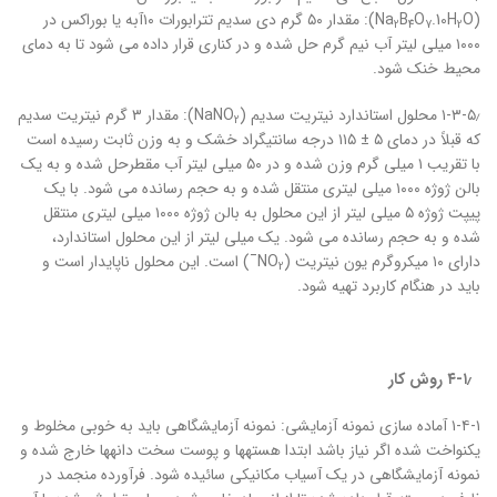
(Na
.10H
O
B
O): مقدار ۵۰ گرم دی سدیم تترابورات ۱۰آبه یا بوراکس در
2
4
7
2
۱۰۰۰ میلی لیتر آب نیم گرم حل شده و در کناری قرار داده می شود تا به دمای
محیط خنک شود.
۱-۳-۵٫ محلول استاندارد نیتریت سدیم (NaNO
): مقدار ۳ گرم نیتریت سدیم
2
که قبلاً در دمای ۵ ± ۱۱۵ درجه سانتیگراد خشک و به وزن ثابت رسیده است
با تقریب ۱ میلی گرم وزن شده و در ۵۰ میلی لیتر آب مقطرحل شده و به یک
بالن ژوژه ۱۰۰۰ میلی لیتری منتقل شده و به حجم رسانده می شود. با یک
پیپت ژوژه ۵ میلی لیتر از این محلول به بالن ژوژه ۱۰۰۰ میلی لیتری منتقل
شده و به حجم رسانده می شود. یک میلی لیتر از این محلول استاندارد،
دارای ۱۰ میکروگرم یون نیتریت (NO
¯) است. این محلول ناپایدار است و
2
باید در هنگام کاربرد تهیه شود.
۴-۱٫
روش کار
۱-۴-۱ آماده سازی نمونه آزمایشی: نمونه آزمایشگاهی باید به خوبی مخلوط و
یکنواخت شده اگر نیاز باشد ابتدا هسته‏ها و پوست سخت دانه‏ها خارج شده و
نمونه آزمایشگاهی در یک آسیاب مکانیکی سائیده شود. فرآورده منجمد در