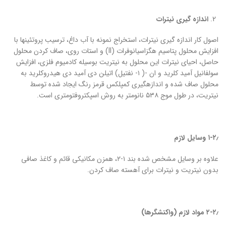
اندازه گیری نیترات
اصول کار اندازه گیری نیترات، استخراج نمونه با آب داغ، ترسیب پروتئین‏ها با
افزایش محلول پتاسیم هگزاسیانوفرات (II) و استات روی، صاف کردن محلول
حاصل، احیای نیترات این محلول به نیتریت بوسیله کادمیوم فلزی، افزایش
سولفانیل آمید کلرید و ان -( ۱- نفتیل) اتیلن دی آمید دی هیدروکلرید به
محلول صاف شده و اندازه‏گیری کمپلکس قرمز رنگ ایجاد شده توسط
نیتریت، در طول موج ۵۳۸ نانومتر به روش اسپکتروفتومتری است.
۱-۲٫
وسایل لازم
علاوه بر وسایل مشخص شده بند ۱-۲، همزن مکانیکی قائم و کاغذ صافی
بدون نیتریت و نیترات برای آهسته صاف کردن.
۲-۲٫ مواد لازم (واکنشگرها)