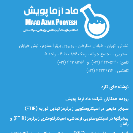
نشانی: تهران ، خیابان ستارخان ، روبروی برق آلستوم ، نبش خیابان
صحرایی ، مجتمع جوانه ، پلاک 856 ، ط 4 ، واحد 5
تلفن: 44205240 (021) و 44381259 (021)
تلفکس : 44236194 (021)
نوشته‌های تازه
رزومه همکاران شرکت ماد آزما پویش
سلهای مایعی در اسپکتروسکوپی زیرقرمز تبدیل فوریه (FTIR)
پیشرفتها در اسپکتروسکوپی ارتعاشی، اسپکترفتومتری زیرقرمز (FTIR) و
رامان