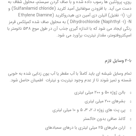
روی، پروتئین ها رسوب داده شده و با صاف کردن سیستم، محلول شفاف به
دست می آید. با افزودن سولفانیل آمید کلرید (Sulfanilamid chloride) و
ان- (۱- نفتیل) اتیلن دی آمین دی هیدروکلرید (Ethylene Diamine
Dihydrochloride (Naphthyl -1) -N ) به محلول صاف شده کمپلکس قرمز
رنگی ایجاد می شود که با اندازه گیری جذب آن در طول موج ۵۳۸ نانومتر با
اسپکتروفتومتر، مقدار نیتریت برآورد می شود.
۲-۱٫ وسایل لازم
تمام وسایل شیشه ای باید کاملاً با آب مقطر یا آب یون زدایی شده به خوبی
شسته و تمیز شوند تا از عدم وجود نیتریت و نیترات اطمینان حاصل شود.
بالن‏ ژوژه ۵۰ و ۲۰۰ میلی لیتری
بشرهای ۲۰۰ میلی لیتری
پی پت های زوژه ۱، ۲، ۳، ۵ و ۱۰ میلی لیتری
کاغذ صافی بدون خاکستر
ارلن مایرهای ۲۵ میلی لیتری با درهای سمباده‏ای