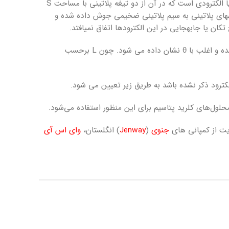
، چند نوع سلول اندازه­ گیری هدایت الکتریکی یا الکترود هدایت سنجی رایج است. رایج­ترین آن­ها سلول یا الکترودی است که در آن از دو تیغه پلاتینی با مساحت S
این تیغه­های پلاتینی به سیم پلاتینی ضخیمی جوش داده شده و
ا جابه­جایی در این الکترودها اتفاق نمی­افتد.
نسبت فاصله بین دو الکترود (L) به سطح آن ها (S)، یعنی L/S برای هر سلول مقداری مشخص و ثابت است که ثابت سلول نامیده شده و اغلب با θ نشان داده می شود. چون L برحسب
ترود ذکر نشده باشد به طریق زیر تعیین می شود.
جنوی
(
Jenway
) انگلستان،
وای اس آی