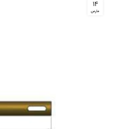
14
مارس