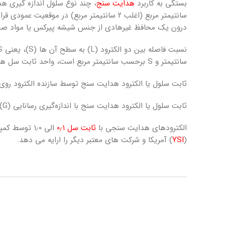
بستگی به کاربرد
هدایت ­سنج
سانتیمتر مربع (اغلب ۲ سانتیمتر مربع) در 
درون یک محافظ غیرهادی از جنس شیشه پیرکس یا مواد صلب دی
سانتیمتر و S برحسب سانتیمتر مربع است، واحد ثابت سل هدایت سنج cm
ثابت سلول یا الکترود هدایت سنج توسط سازنده الکترود روی
ثابت سلول یا الکترود هدایت سنج با اندازه‌گیری رسانایی (G) محلولی که رسانایی ویژه (K) آن معلوم است تعیین می‌ شود. معمولاً از محلول‌های کلرید پتاسیم برای این منظور استفاده می‌شود.
الکترودهای هدایت سنجی با
ثابت سل ۰٫۱
الی ۱٫۰ توسط کمپانی های مختلف تولید می شود. شرکت ماد آزما پویش انواع الکترود هدایت از کمپانی های
(
YSI
) آمریکا و شرکت های معتبر دیگر را ارایه می دهد.