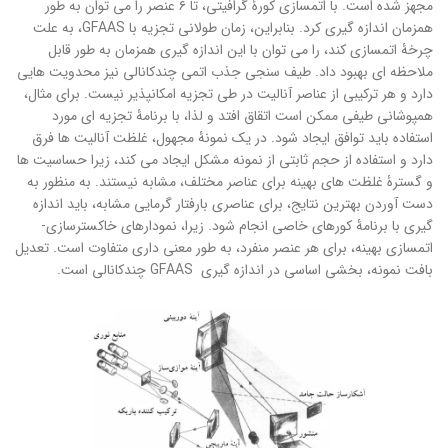
مجهز شده است. با اتمسازی کورۀ گرافیتی، تا ۶ عنصر را می توان به طور
همزمان اندازه گیری کرد. بنابراین، زمان طولانی تجزیه با GFAAS، به علت
چرخۀ اتمسازی کند، را می توان با این اندازه گیری همزمان به طور قابل
ملاحظه ای بهبود داد. طیف سنجی جذب اتمی چندکانالی نیز محدویت هایی
دارد و هر ترکیبی از عناصر آنالیت در طی تجزیه امکانپذیر نیست. برای مثال،
همپوشانی طیفی ممکن است اتقاق افتد و لذا، با برنامۀ تجزیه ای مورد
استفاده باید توافق ایجاد شود. در یک نمونۀ مجهول، غلظت آنالیت ها فرق
دارد و استفاده از حجم ثابتی از نمونه مشکل ایجاد می کند، زیرا حساسیت ها
و گسترۀ غلظت های بهینه برای عناصر مختلف، مشابه نیستند. به منظور به
دست آوردن بهترین نتایج، برای عناصری بارفتار گرمایی مشابه، باید اندازه
گیری با برنامۀ کورهای خاصی انجام شود. زیرا، نمودارهای خاکسترسازی-
اتمسازی بهینه، برای هر عنصر منفرد، به طور معنی داری متفاوت است. تعدیل
بافت نمونه، بخشی اساسی در اندازه گیری GFAAS چندکانالی است.