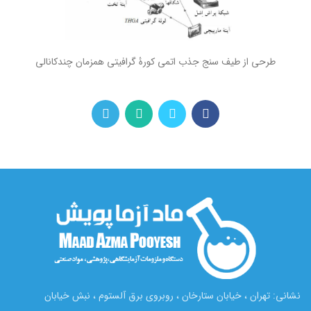
طرحی از طیف سنج جذب اتمی کورۀ گرافیتی همزمان چندکانالی
نشانی: تهران ، خیابان ستارخان ، روبروی برق آلستوم ، نبش خیابان