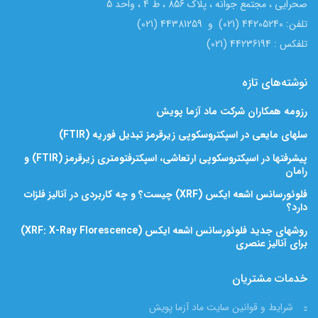
صحرایی ، مجتمع جوانه ، پلاک 856 ، ط 4 ، واحد 5
تلفن: 44205240 (021) و 44381259 (021)
تلفکس : 44236194 (021)
نوشته‌های تازه
رزومه همکاران شرکت ماد آزما پویش
سلهای مایعی در اسپکتروسکوپی زیرقرمز تبدیل فوریه (FTIR)
پیشرفتها در اسپکتروسکوپی ارتعاشی، اسپکترفتومتری زیرقرمز (FTIR) و
رامان
فلوئورسانس اشعه ایکس (XRF) چیست؟ و چه کاربردی در آنالیز فلزات
دارد؟
روشهای جدید فلوئورسانس اشعه ایکس (XRF: X-Ray Florescence)
برای آنالیز عنصری
خدمات مشتریان
شرایط و قوانین سایت ماد آزما پویش